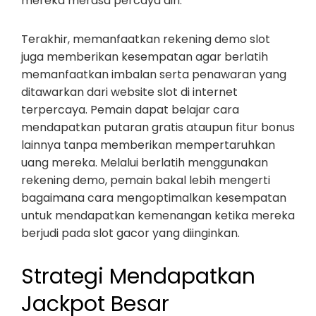
mereka merasa percaya diri.
Terakhir, memanfaatkan rekening demo slot
juga memberikan kesempatan agar berlatih
memanfaatkan imbalan serta penawaran yang
ditawarkan dari website slot di internet
terpercaya. Pemain dapat belajar cara
mendapatkan putaran gratis ataupun fitur bonus
lainnya tanpa memberikan mempertaruhkan
uang mereka. Melalui berlatih menggunakan
rekening demo, pemain bakal lebih mengerti
bagaimana cara mengoptimalkan kesempatan
untuk mendapatkan kemenangan ketika mereka
berjudi pada slot gacor yang diinginkan.
Strategi Mendapatkan
Jackpot Besar