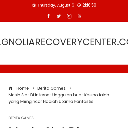
Skip
Thursday, August 6
21:16:58
to
content
GNOLIARECOVERYCENTER.
Home
Berita Games
Mesin Slot Di Internet Unggulan buat Kasino ialah
yang Mengincar Hadiah Utama Fantastis
BERITA GAMES