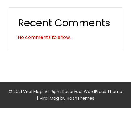
Recent Comments
No comments to show.
© 2021 Viral Mag. All Right Reserved.
WordPress Theme
|
Viral Mag
by HashThemes