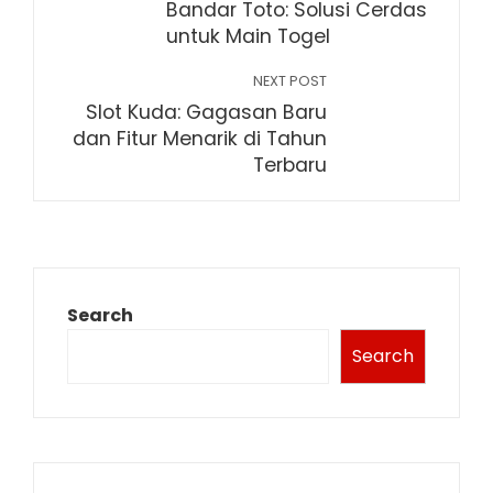
Bandar Toto: Solusi Cerdas
untuk Main Togel
NEXT POST
Slot Kuda: Gagasan Baru
dan Fitur Menarik di Tahun
Terbaru
Search
Search