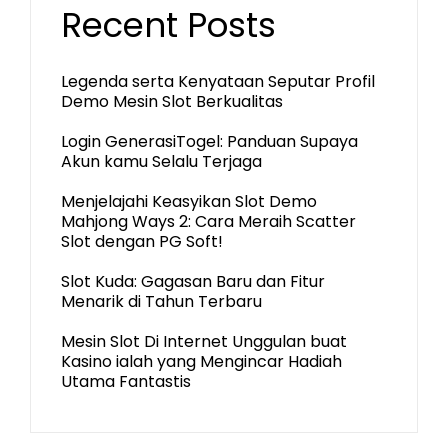
Recent Posts
Legenda serta Kenyataan Seputar Profil
Demo Mesin Slot Berkualitas
Login GenerasiTogel: Panduan Supaya
Akun kamu Selalu Terjaga
Menjelajahi Keasyikan Slot Demo
Mahjong Ways 2: Cara Meraih Scatter
Slot dengan PG Soft!
Slot Kuda: Gagasan Baru dan Fitur
Menarik di Tahun Terbaru
Mesin Slot Di Internet Unggulan buat
Kasino ialah yang Mengincar Hadiah
Utama Fantastis