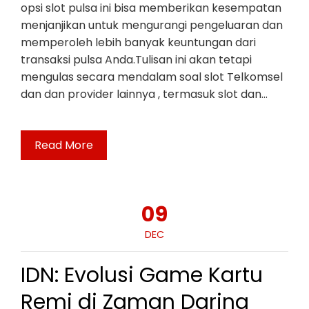
opsi slot pulsa ini bisa memberikan kesempatan
menjanjikan untuk mengurangi pengeluaran dan
memperoleh lebih banyak keuntungan dari
transaksi pulsa Anda.Tulisan ini akan tetapi
mengulas secara mendalam soal slot Telkomsel
dan dan provider lainnya , termasuk slot dan…
Read More
09
DEC
IDN: Evolusi Game Kartu
Remi di Zaman Daring