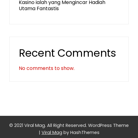
Kasino ialah yang Mengincar Hadiah
Utama Fantastis
Recent Comments
No comments to show.
© 2021 Viral Mag. All Right Reserved.
WordPress Theme
|
Viral Mag
by HashThemes