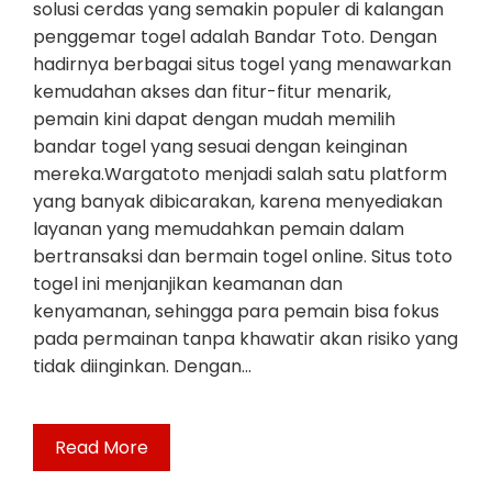
solusi cerdas yang semakin populer di kalangan
penggemar togel adalah Bandar Toto. Dengan
hadirnya berbagai situs togel yang menawarkan
kemudahan akses dan fitur-fitur menarik,
pemain kini dapat dengan mudah memilih
bandar togel yang sesuai dengan keinginan
mereka.Wargatoto menjadi salah satu platform
yang banyak dibicarakan, karena menyediakan
layanan yang memudahkan pemain dalam
bertransaksi dan bermain togel online. Situs toto
togel ini menjanjikan keamanan dan
kenyamanan, sehingga para pemain bisa fokus
pada permainan tanpa khawatir akan risiko yang
tidak diinginkan. Dengan…
Read More