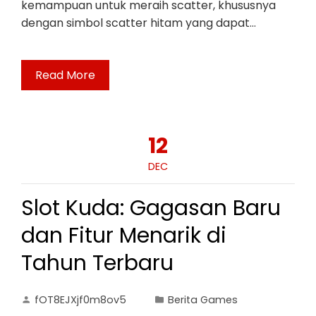
kemampuan untuk meraih scatter, khususnya
dengan simbol scatter hitam yang dapat…
Read More
12
DEC
Slot Kuda: Gagasan Baru
dan Fitur Menarik di
Tahun Terbaru
fOT8EJXjf0m8ov5
Berita Games