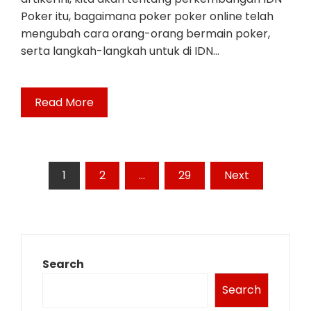
Poker itu, bagaimana poker poker online telah
mengubah cara orang-orang bermain poker,
serta langkah-langkah untuk di IDN…
Read More
Posts
1
2
…
29
Next
pagination
Search
Search