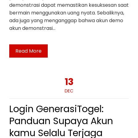
demonstrasi dapat memastikan kesuksesan saat
bermain menggunakan uang nyata. Sebaliknya,
ada juga yang menganggap bahwa akun demo
akun demonstrasi…
Read More
13
DEC
Login GenerasiTogel:
Panduan Supaya Akun
kamu Selalu Terjaga