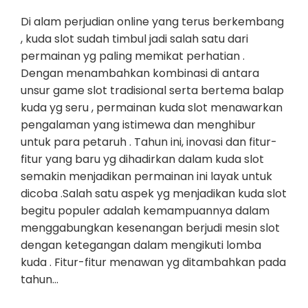
Di alam perjudian online yang terus berkembang
, kuda slot sudah timbul jadi salah satu dari
permainan yg paling memikat perhatian .
Dengan menambahkan kombinasi di antara
unsur game slot tradisional serta bertema balap
kuda yg seru , permainan kuda slot menawarkan
pengalaman yang istimewa dan menghibur
untuk para petaruh . Tahun ini, inovasi dan fitur-
fitur yang baru yg dihadirkan dalam kuda slot
semakin menjadikan permainan ini layak untuk
dicoba .Salah satu aspek yg menjadikan kuda slot
begitu populer adalah kemampuannya dalam
menggabungkan kesenangan berjudi mesin slot
dengan ketegangan dalam mengikuti lomba
kuda . Fitur-fitur menawan yg ditambahkan pada
tahun…