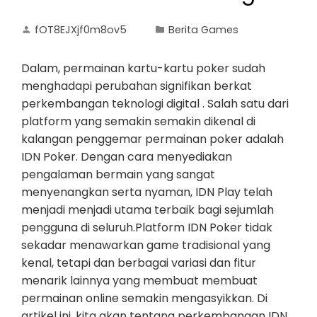
fOT8EJXjf0m8ov5
Berita Games
Dalam, permainan kartu-kartu poker sudah
menghadapi perubahan signifikan berkat
perkembangan teknologi digital . Salah satu dari
platform yang semakin semakin dikenal di
kalangan penggemar permainan poker adalah
IDN Poker. Dengan cara menyediakan
pengalaman bermain yang sangat
menyenangkan serta nyaman, IDN Play telah
menjadi menjadi utama terbaik bagi sejumlah
pengguna di seluruh.Platform IDN Poker tidak
sekadar menawarkan game tradisional yang
kenal, tetapi dan berbagai variasi dan fitur
menarik lainnya yang membuat membuat
permainan online semakin mengasyikkan. Di
artikel ini, kita akan tentang perkembangan IDN