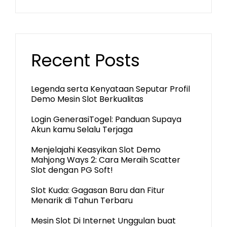
Recent Posts
Legenda serta Kenyataan Seputar Profil
Demo Mesin Slot Berkualitas
Login GenerasiTogel: Panduan Supaya
Akun kamu Selalu Terjaga
Menjelajahi Keasyikan Slot Demo
Mahjong Ways 2: Cara Meraih Scatter
Slot dengan PG Soft!
Slot Kuda: Gagasan Baru dan Fitur
Menarik di Tahun Terbaru
Mesin Slot Di Internet Unggulan buat