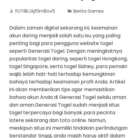
fOT8EJXjf0m8ov5
Berita Games
Dalam zaman digital sekarang ini, keamanan
akun daring menjadi salah satu isu yang paling
penting bagi para pengguna website togel
seperti Generasi Togel. Dengan meningkatnya
popularitas togel daring, seperti togel Hongkong,
togel Singapore, serta togel Sidney, para pemain
wajib lebih hati-hati terhadap kemungkinan
bahaya terhadap keamanan profil Anda. Artikel
ini akan memberikan tips agar memastikan
bahwa akun Anda di Generasi Togel selalu aman
dan aman.Generasi Togel sudah menjadi situs
togel terpercaya bagi banyak para pecinta
lotere sekarang dan toto online. Namun,
meskipun situs ini memiliki tindakan perlindungan
berstandar tinggi, anda masih harus aktif dalam