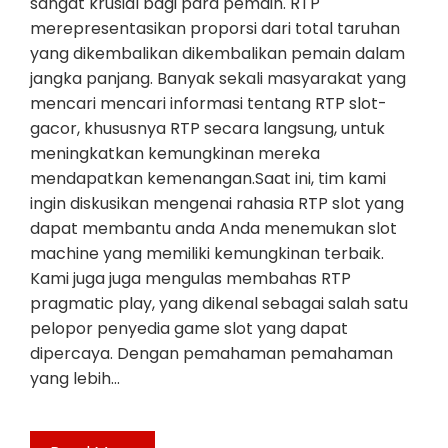
sangat krusial bagi para pemain. RTP
merepresentasikan proporsi dari total taruhan
yang dikembalikan dikembalikan pemain dalam
jangka panjang. Banyak sekali masyarakat yang
mencari mencari informasi tentang RTP slot-
gacor, khususnya RTP secara langsung, untuk
meningkatkan kemungkinan mereka
mendapatkan kemenangan.Saat ini, tim kami
ingin diskusikan mengenai rahasia RTP slot yang
dapat membantu anda Anda menemukan slot
machine yang memiliki kemungkinan terbaik.
Kami juga juga mengulas membahas RTP
pragmatic play, yang dikenal sebagai salah satu
pelopor penyedia game slot yang dapat
dipercaya. Dengan pemahaman pemahaman
yang lebih…