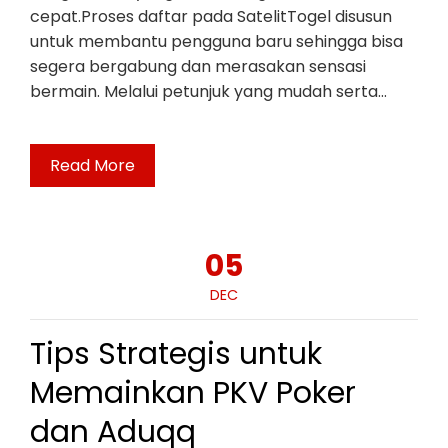
cepat.Proses daftar pada SatelitTogel disusun
untuk membantu pengguna baru sehingga bisa
segera bergabung dan merasakan sensasi
bermain. Melalui petunjuk yang mudah serta…
Read More
05
DEC
Tips Strategis untuk
Memainkan PKV Poker
dan Aduqq