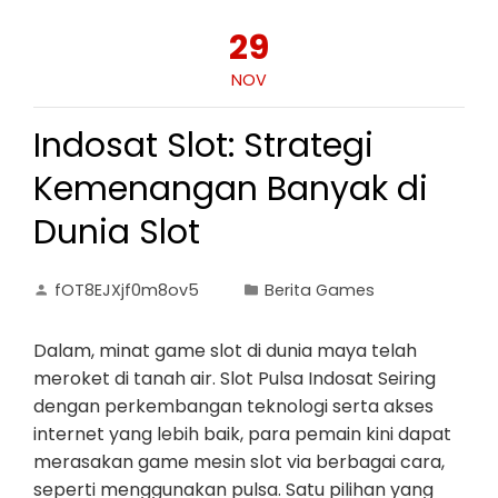
29
NOV
Indosat Slot: Strategi
Kemenangan Banyak di
Dunia Slot
fOT8EJXjf0m8ov5
Berita Games
Dalam, minat game slot di dunia maya telah
meroket di tanah air. Slot Pulsa Indosat Seiring
dengan perkembangan teknologi serta akses
internet yang lebih baik, para pemain kini dapat
merasakan game mesin slot via berbagai cara,
seperti menggunakan pulsa. Satu pilihan yang