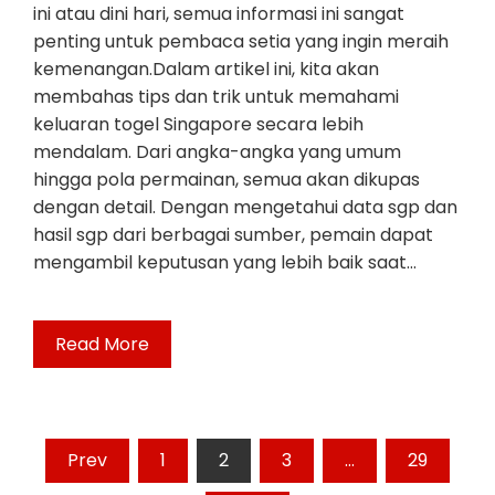
ini atau dini hari, semua informasi ini sangat
penting untuk pembaca setia yang ingin meraih
kemenangan.Dalam artikel ini, kita akan
membahas tips dan trik untuk memahami
keluaran togel Singapore secara lebih
mendalam. Dari angka-angka yang umum
hingga pola permainan, semua akan dikupas
dengan detail. Dengan mengetahui data sgp dan
hasil sgp dari berbagai sumber, pemain dapat
mengambil keputusan yang lebih baik saat…
Read More
Posts
Prev
1
2
3
…
29