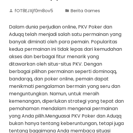
fOT8EJXjf0m8ov5
Berita Games
Dalam dunia perjudian online, PKV Poker dan
Aduqq telah menjadi salah satu permainan yang
banyak diminati oleh para pemain. Popularitas
kedua permainan ini tidak lepas dari kemudahan
akses dan berbagai fitur menarik yang
ditawarkan oleh situs-situs PKV. Dengan
berbagai pilihan permainan seperti dominoqq,
bandarqq, dan poker online, pemain dapat
menikmati pengalaman bermain yang seru dan
menguntungkan. Namun, untuk meraih
kemenangan, diperlukan strategi yang tepat dan
pemahaman mendalam mengenai permainan
yang Anda pilih.Menguasai PKV Poker dan Aduqq
bukan hanya tentang keberuntungan, tetapi juga
tentang bagaimana Anda membaca situasi