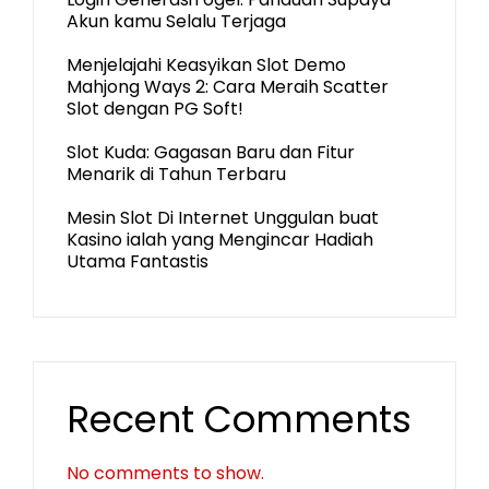
Akun kamu Selalu Terjaga
Menjelajahi Keasyikan Slot Demo
Mahjong Ways 2: Cara Meraih Scatter
Slot dengan PG Soft!
Slot Kuda: Gagasan Baru dan Fitur
Menarik di Tahun Terbaru
Mesin Slot Di Internet Unggulan buat
Kasino ialah yang Mengincar Hadiah
Utama Fantastis
Recent Comments
No comments to show.