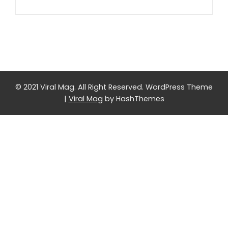
© 2021 Viral Mag. All Right Reserved.
WordPress Theme
|
Viral Mag
by HashThemes