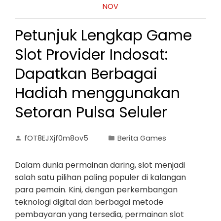
NOV
Petunjuk Lengkap Game
Slot Provider Indosat:
Dapatkan Berbagai
Hadiah menggunakan
Setoran Pulsa Seluler
fOT8EJXjf0m8ov5
Berita Games
Dalam dunia permainan daring, slot menjadi
salah satu pilihan paling populer di kalangan
para pemain. Kini, dengan perkembangan
teknologi digital dan berbagai metode
pembayaran yang tersedia, permainan slot