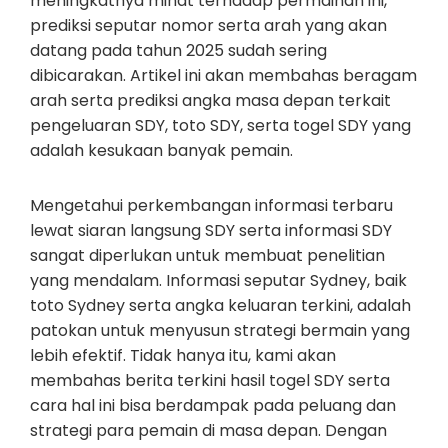
meningkatnya minat terhadap permainan ini,
prediksi seputar nomor serta arah yang akan
datang pada tahun 2025 sudah sering
dibicarakan. Artikel ini akan membahas beragam
arah serta prediksi angka masa depan terkait
pengeluaran SDY, toto SDY, serta togel SDY yang
adalah kesukaan banyak pemain.
Mengetahui perkembangan informasi terbaru
lewat siaran langsung SDY serta informasi SDY
sangat diperlukan untuk membuat penelitian
yang mendalam. Informasi seputar Sydney, baik
toto Sydney serta angka keluaran terkini, adalah
patokan untuk menyusun strategi bermain yang
lebih efektif. Tidak hanya itu, kami akan
membahas berita terkini hasil togel SDY serta
cara hal ini bisa berdampak pada peluang dan
strategi para pemain di masa depan. Dengan