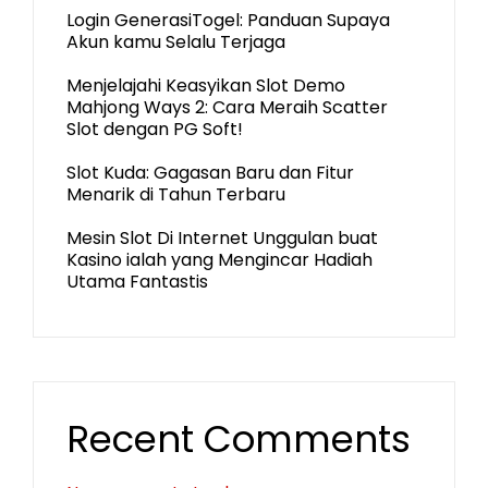
Login GenerasiTogel: Panduan Supaya
Akun kamu Selalu Terjaga
Menjelajahi Keasyikan Slot Demo
Mahjong Ways 2: Cara Meraih Scatter
Slot dengan PG Soft!
Slot Kuda: Gagasan Baru dan Fitur
Menarik di Tahun Terbaru
Mesin Slot Di Internet Unggulan buat
Kasino ialah yang Mengincar Hadiah
Utama Fantastis
Recent Comments