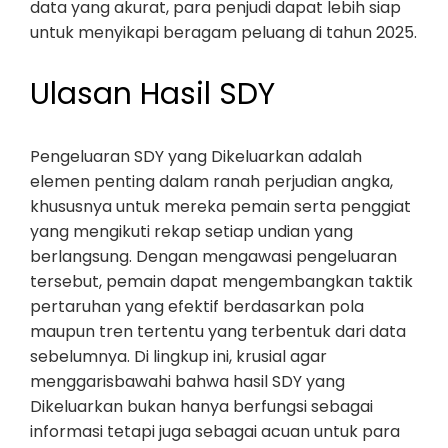
data yang akurat, para penjudi dapat lebih siap
untuk menyikapi beragam peluang di tahun 2025.
Ulasan Hasil SDY
Pengeluaran SDY yang Dikeluarkan adalah
elemen penting dalam ranah perjudian angka,
khususnya untuk mereka pemain serta penggiat
yang mengikuti rekap setiap undian yang
berlangsung. Dengan mengawasi pengeluaran
tersebut, pemain dapat mengembangkan taktik
pertaruhan yang efektif berdasarkan pola
maupun tren tertentu yang terbentuk dari data
sebelumnya. Di lingkup ini, krusial agar
menggarisbawahi bahwa hasil SDY yang
Dikeluarkan bukan hanya berfungsi sebagai
informasi tetapi juga sebagai acuan untuk para