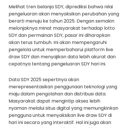
Melihat tren belanja SDY, diprediksi bahwa nilai
pengeluaran akan menyaksikan perubahan yang
berarti menuju ke tahun 2025. Dengan semakin
melonjaknya minat masyarakat terhadap lotto
SDY dan permainan SDY, pasar ini diharapkan
akan terus tumbuh. Ini akan mempengaruhi
pengelola untuk memperbaharui platform live
draw SDY dan menyajikan data lebih akurat dan
cepatnya tentang pengeluaran SDY hari ini.
Data SDY 2025 sepertinya akan
merepresentasikan penggunaan teknologi yang
maju dalam pengolahan dan distribusi data.
Masyarakat dapat mengintip akses lebih
nyaman melalui situs digital yang memungkinkan
pengguna untuk menyaksikan live draw SDY di
hari ini secara yang interaktif. Hal ini juga akan