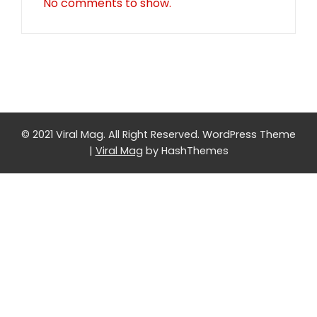
No comments to show.
© 2021 Viral Mag. All Right Reserved.
WordPress Theme
|
Viral Mag
by HashThemes