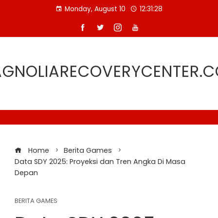
Skip
Monday, August 10
12:31:28
to
content
GNOLIARECOVERYCENTER.
Home
Berita Games
Data SDY 2025: Proyeksi dan Tren Angka Di Masa
Depan
BERITA GAMES