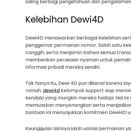
saling berbagi pengetahuan dan pengalaman 
Kelebihan Dewi4D
Dewi4D menawarkan berbagai kelebihan sert
penggemar permainan nomor. Salah satu kele
canggih, serta menjamin bahwa semua transak
memberikan perasaan nyaman untuk pemain a
informasi pribadi mereka sendiri.
Tak hanya itu, Dewi 4D pun dikenal karena l
ramah.
dewi4d
Kelompok support siap meno
kendala yang mungkin mereka hadapi. Hal in
memuaskan menyenangkan serta menjadikan 
bantuan ini menunjukkan komitmen Dewi4D u
Keunggulan lainnya ialah variasi permainan 