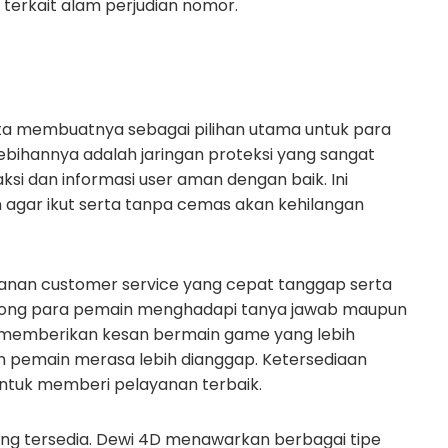
terkait alam perjudian nomor.
a membuatnya sebagai pilihan utama untuk para
bihannya adalah jaringan proteksi yang sangat
si dan informasi user aman dengan baik. Ini
gar ikut serta tanpa cemas akan kehilangan
ayanan customer service yang cepat tanggap serta
long para pemain menghadapi tanya jawab maupun
i memberikan kesan bermain game yang lebih
pemain merasa lebih dianggap. Ketersediaan
ntuk memberi pelayanan terbaik.
yang tersedia. Dewi 4D menawarkan berbagai tipe