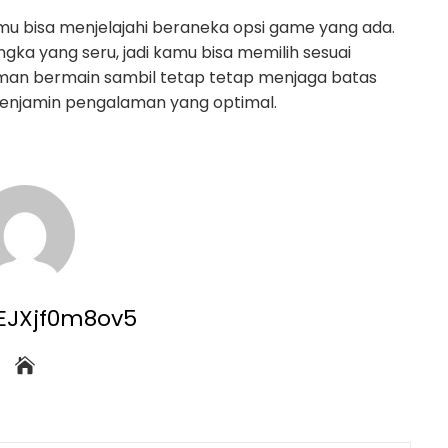
amu bisa menjelajahi beraneka opsi game yang ada.
a yang seru, jadi kamu bisa memilih sesuai
man bermain sambil tetap tetap menjaga batas
enjamin pengalaman yang optimal.
8EJXjf0m8ov5