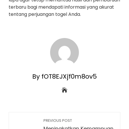
terbaru bagi mendapati informasi yang akurat
tentang perjuangan togel Anda.
By fOT8EJXjf0m8ov5
PREVIOUS POST
Meningkatkan Kemampuan