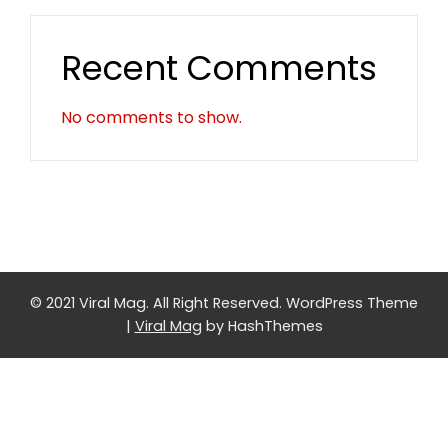
Recent Comments
No comments to show.
© 2021 Viral Mag. All Right Reserved.
WordPress Theme
|
Viral Mag
by HashThemes