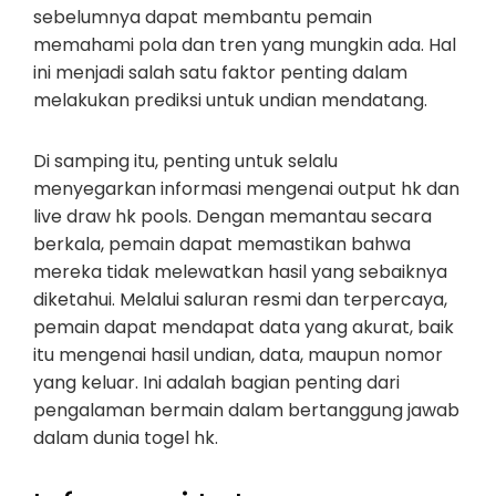
sebelumnya dapat membantu pemain
memahami pola dan tren yang mungkin ada. Hal
ini menjadi salah satu faktor penting dalam
melakukan prediksi untuk undian mendatang.
Di samping itu, penting untuk selalu
menyegarkan informasi mengenai output hk dan
live draw hk pools. Dengan memantau secara
berkala, pemain dapat memastikan bahwa
mereka tidak melewatkan hasil yang sebaiknya
diketahui. Melalui saluran resmi dan terpercaya,
pemain dapat mendapat data yang akurat, baik
itu mengenai hasil undian, data, maupun nomor
yang keluar. Ini adalah bagian penting dari
pengalaman bermain dalam bertanggung jawab
dalam dunia togel hk.