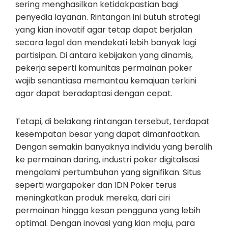
sering menghasilkan ketidakpastian bagi
penyedia layanan. Rintangan ini butuh strategi
yang kian inovatif agar tetap dapat berjalan
secara legal dan mendekati lebih banyak lagi
partisipan. Di antara kebijakan yang dinamis,
pekerja seperti komunitas permainan poker
wajib senantiasa memantau kemajuan terkini
agar dapat beradaptasi dengan cepat.
Tetapi, di belakang rintangan tersebut, terdapat
kesempatan besar yang dapat dimanfaatkan.
Dengan semakin banyaknya individu yang beralih
ke permainan daring, industri poker digitalisasi
mengalami pertumbuhan yang signifikan. Situs
seperti wargapoker dan IDN Poker terus
meningkatkan produk mereka, dari ciri
permainan hingga kesan pengguna yang lebih
optimal. Dengan inovasi yang kian maju, para