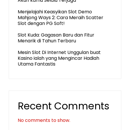
Akun kamu Selalu Terjaga
Menjelajahi Keasyikan Slot Demo
Mahjong Ways 2: Cara Meraih Scatter
Slot dengan PG Soft!
Slot Kuda: Gagasan Baru dan Fitur
Menarik di Tahun Terbaru
Mesin Slot Di Internet Unggulan buat
Kasino ialah yang Mengincar Hadiah
Utama Fantastis
Recent Comments
No comments to show.