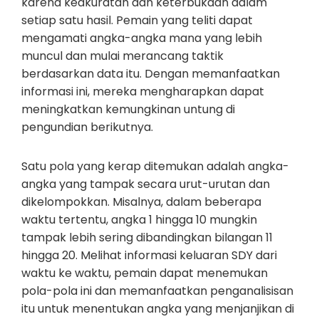
karena keakuratan dan keterbukaan dalam
setiap satu hasil. Pemain yang teliti dapat
mengamati angka-angka mana yang lebih
muncul dan mulai merancang taktik
berdasarkan data itu. Dengan memanfaatkan
informasi ini, mereka mengharapkan dapat
meningkatkan kemungkinan untung di
pengundian berikutnya.
Satu pola yang kerap ditemukan adalah angka-
angka yang tampak secara urut-urutan dan
dikelompokkan. Misalnya, dalam beberapa
waktu tertentu, angka 1 hingga 10 mungkin
tampak lebih sering dibandingkan bilangan 11
hingga 20. Melihat informasi keluaran SDY dari
waktu ke waktu, pemain dapat menemukan
pola-pola ini dan memanfaatkan penganalisisan
itu untuk menentukan angka yang menjanjikan di