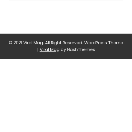
© 2021 Viral Mag. All Right Reserved.
WordPress Theme
|
Viral Mag
by HashThemes