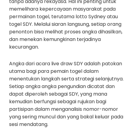
tanpa adanya rekayasa. Hal ini penting untuk
memelihara kepercayaan masyarakat pada
permainan togel, terutama lotto Sydney atau
togel SDY. Melalui siaran langsung, setiap orang
penonton bisa melihat proses angka dihasilkan,
dan menekan kemungkinan terjadinya
kecurangan.
Angka dari acara live draw SDY adalah patokan
utama bagi para pemain togel dalam
menentukan langkah serta strategi selanjutnya.
Setiap angka angka pengundian dicatat dan
dapat diperoleh sebagai SDY, yang mana
kemudian berfungsi sebagai rujukan bagi
partisipan dalam menganalisis nomor-nomor
yang sering muncul dan yang bakal keluar pada
sesi mendatang.