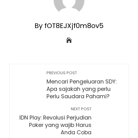
By fOT8EJXjf0m8ov5
PREVIOUS POST
Mencari Pengeluaran SDY:
Apa sajakah yang perlu
Perlu Saudara Pahami?
NEXT POST
IDN Play: Revolusi Perjudian
Poker yang wajib Harus
Anda Coba