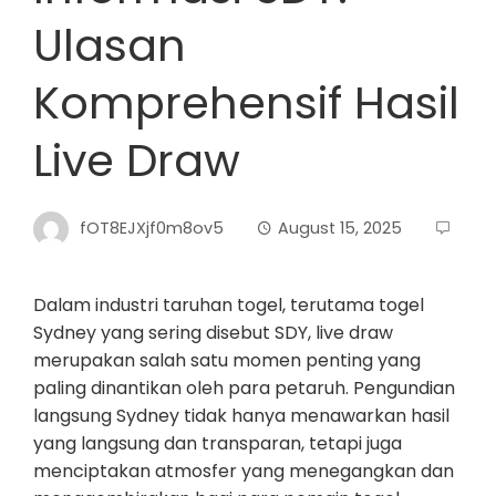
Ulasan
Komprehensif Hasil
Live Draw
fOT8EJXjf0m8ov5
August 15, 2025
Dalam industri taruhan togel, terutama togel
Sydney yang sering disebut SDY, live draw
merupakan salah satu momen penting yang
paling dinantikan oleh para petaruh. Pengundian
langsung Sydney tidak hanya menawarkan hasil
yang langsung dan transparan, tetapi juga
menciptakan atmosfer yang menegangkan dan