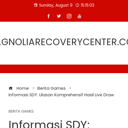
Skip
Sunday, August 9
15:15:04
to
content
GNOLIARECOVERYCENTER.
Home
Berita Games
Informasi SDY: Ulasan Komprehensif Hasil Live Draw
BERITA GAMES
Informasi SDY: