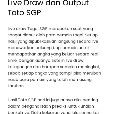
Live Draw dan Output
Toto SGP
Live draw Togel SGP merupakan saat yang
sangat dianut oleh para pemain togel. Setiap
hasil yang dipublikasikan langsung secara live
menawarkan peluang bagi pemain untuk
mendapatkan angka yang keluar secara real-
time. Dengan adanya sistem live draw,
ketegangan dan harapan semakin meningkat,
sebab setiap angka yang tampil bisa merubah
nasib para pemain yang telah memasang
taruhan.
Hasil Toto SGP hari ini juga punya nilai penting
dalam penganalisaan prediksi untuk undian
berikutnya. Data keluaran yang lalu sering kali