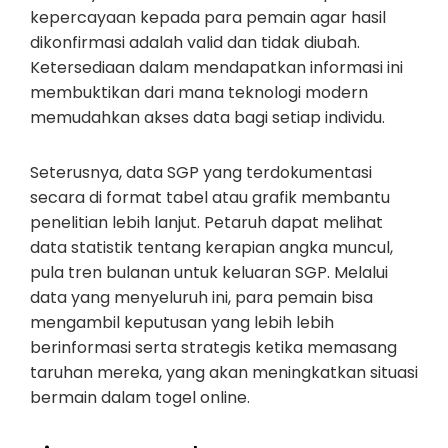
kepercayaan kepada para pemain agar hasil
dikonfirmasi adalah valid dan tidak diubah.
Ketersediaan dalam mendapatkan informasi ini
membuktikan dari mana teknologi modern
memudahkan akses data bagi setiap individu.
Seterusnya, data SGP yang terdokumentasi
secara di format tabel atau grafik membantu
penelitian lebih lanjut. Petaruh dapat melihat
data statistik tentang kerapian angka muncul,
pula tren bulanan untuk keluaran SGP. Melalui
data yang menyeluruh ini, para pemain bisa
mengambil keputusan yang lebih lebih
berinformasi serta strategis ketika memasang
taruhan mereka, yang akan meningkatkan situasi
bermain dalam togel online.