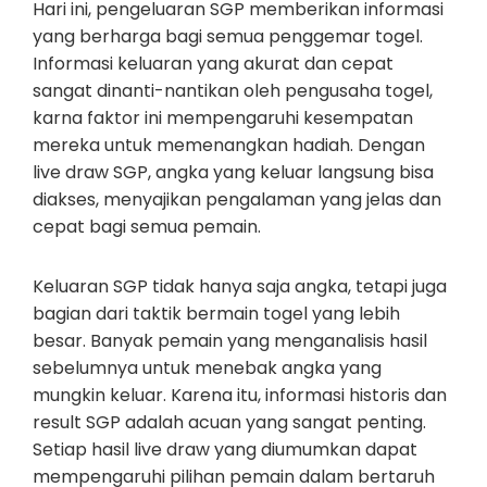
Hari ini, pengeluaran SGP memberikan informasi
yang berharga bagi semua penggemar togel.
Informasi keluaran yang akurat dan cepat
sangat dinanti-nantikan oleh pengusaha togel,
karna faktor ini mempengaruhi kesempatan
mereka untuk memenangkan hadiah. Dengan
live draw SGP, angka yang keluar langsung bisa
diakses, menyajikan pengalaman yang jelas dan
cepat bagi semua pemain.
Keluaran SGP tidak hanya saja angka, tetapi juga
bagian dari taktik bermain togel yang lebih
besar. Banyak pemain yang menganalisis hasil
sebelumnya untuk menebak angka yang
mungkin keluar. Karena itu, informasi historis dan
result SGP adalah acuan yang sangat penting.
Setiap hasil live draw yang diumumkan dapat
mempengaruhi pilihan pemain dalam bertaruh