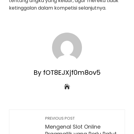
tentang angka yang keluar, agar mereka tidak
ketinggalan dalam kompetisi selanjutnya.
By fOT8EJXjf0m8ov5
PREVIOUS POST
Mengenal Slot Online