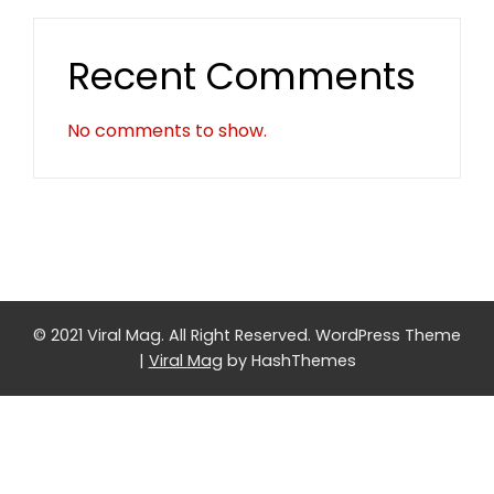
Recent Comments
No comments to show.
© 2021 Viral Mag. All Right Reserved.
WordPress Theme
|
Viral Mag
by HashThemes