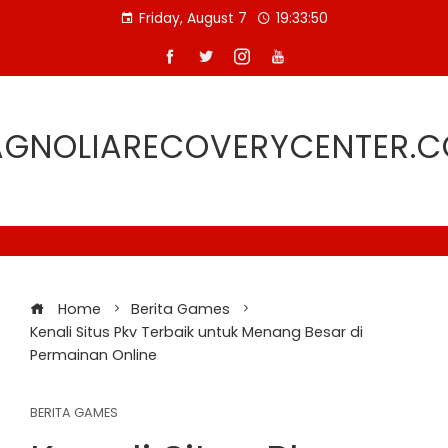
Skip
Friday, August 7
19:33:50
to
content
GNOLIARECOVERYCENTER.
Home
Berita Games
Kenali Situs Pkv Terbaik untuk Menang Besar di
Permainan Online
BERITA GAMES