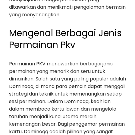
ditawarkan dan menikmati pengalaman bermain
yang menyenangkan.
Mengenal Berbagai Jenis
Permainan Pkv
Permainan PKV menawarkan berbagai jenis
permainan yang menarik dan seru untuk
dimainkan. Salah satu yang paling populer adalah
Dominoqq, di mana para pemain dapat menggali
strategi dan teknik untuk memenangkan setiap
sesi permainan. Dalam Dominoqq, keahlian
dalam membaca kartu lawan dan mengelola
taruhan menjadi kunci utama meraih
kemenangan besar. Bagi penggemar permainan
kartu, Dominoqq adalah pilihan yang sangat