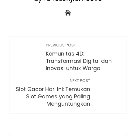
PREVIOUS POST
Komunitas 4D:
Transformasi Digital dan
Inovasi untuk Warga
NEXT POST
Slot Gacor Hari Ini: Temukan
Slot Games yang Paling
Menguntungkan