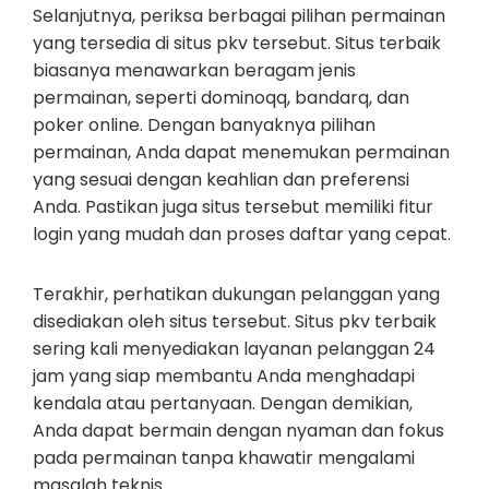
Selanjutnya, periksa berbagai pilihan permainan
yang tersedia di situs pkv tersebut. Situs terbaik
biasanya menawarkan beragam jenis
permainan, seperti dominoqq, bandarq, dan
poker online. Dengan banyaknya pilihan
permainan, Anda dapat menemukan permainan
yang sesuai dengan keahlian dan preferensi
Anda. Pastikan juga situs tersebut memiliki fitur
login yang mudah dan proses daftar yang cepat.
Terakhir, perhatikan dukungan pelanggan yang
disediakan oleh situs tersebut. Situs pkv terbaik
sering kali menyediakan layanan pelanggan 24
jam yang siap membantu Anda menghadapi
kendala atau pertanyaan. Dengan demikian,
Anda dapat bermain dengan nyaman dan fokus
pada permainan tanpa khawatir mengalami
masalah teknis.