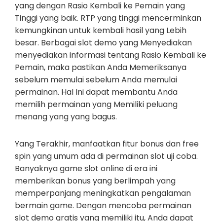
yang dengan Rasio Kembali ke Pemain yang
Tinggi yang baik. RTP yang tinggi mencerminkan
kemungkinan untuk kembali hasil yang Lebih
besar. Berbagai slot demo yang Menyediakan
menyediakan informasi tentang Rasio Kembali ke
Pemain, maka pastikan Anda Memeriksanya
sebelum memulai sebelum Anda memulai
permainan. Hal Ini dapat membantu Anda
memilih permainan yang Memiliki peluang
menang yang yang bagus.
Yang Terakhir, manfaatkan fitur bonus dan free
spin yang umum ada di permainan slot uji coba.
Banyaknya game slot online di era ini
memberikan bonus yang berlimpah yang
memperpanjang meningkatkan pengalaman
bermain game. Dengan mencoba permainan
slot demo gratis yang memiliki itu, Anda dapat