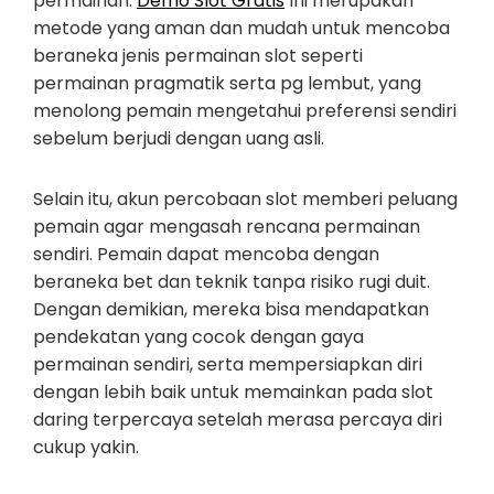
permainan.
Demo Slot Gratis
Ini merupakan
metode yang aman dan mudah untuk mencoba
beraneka jenis permainan slot seperti
permainan pragmatik serta pg lembut, yang
menolong pemain mengetahui preferensi sendiri
sebelum berjudi dengan uang asli.
Selain itu, akun percobaan slot memberi peluang
pemain agar mengasah rencana permainan
sendiri. Pemain dapat mencoba dengan
beraneka bet dan teknik tanpa risiko rugi duit.
Dengan demikian, mereka bisa mendapatkan
pendekatan yang cocok dengan gaya
permainan sendiri, serta mempersiapkan diri
dengan lebih baik untuk memainkan pada slot
daring terpercaya setelah merasa percaya diri
cukup yakin.