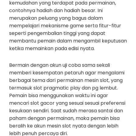
kemudahan yang terdapat pada permainan,
contohnya hadiah dan hadiah besar. Ini
merupakan peluang yang bagus dalam
mempelajari mekanisme game serta fitur-fitur
seperti pengembalian tinggi yang dapat
membantu pemain dalam mengambil keputusan
ketika memainkan pada edisi nyata.
Bermain dengan akun uji coba sama sekali
memberi kesempatan petaruh agar mengalami
berbagai tema dari permainan mesin slot, yang
termasuk slot pragmatic play dan pg lembut.
Pemain bisa menggunakan waktu ini agar
mencari slot gacor yang sesuai sesuai preferensi
kesukaan sendiri. Saat sudah merasa santai dan
paham dengan permainan, maka pemain bisa
beralih ke akun mesin slot nyata dengan lebih
lebih penuh percaya diri.