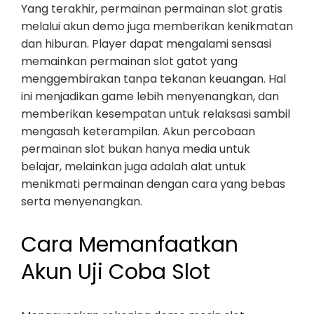
Yang terakhir, permainan permainan slot gratis
melalui akun demo juga memberikan kenikmatan
dan hiburan. Player dapat mengalami sensasi
memainkan permainan slot gatot yang
menggembirakan tanpa tekanan keuangan. Hal
ini menjadikan game lebih menyenangkan, dan
memberikan kesempatan untuk relaksasi sambil
mengasah keterampilan. Akun percobaan
permainan slot bukan hanya media untuk
belajar, melainkan juga adalah alat untuk
menikmati permainan dengan cara yang bebas
serta menyenangkan.
Cara Memanfaatkan
Akun Uji Coba Slot