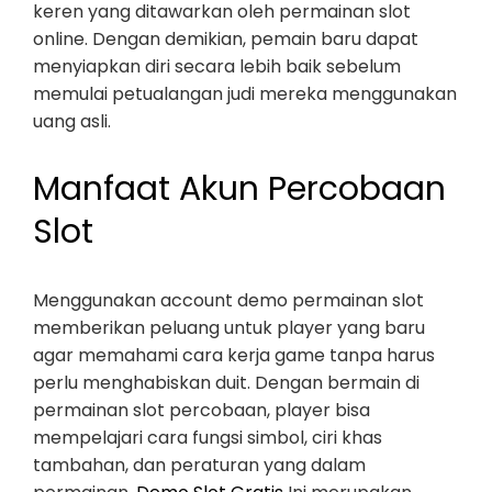
keren yang ditawarkan oleh permainan slot
online. Dengan demikian, pemain baru dapat
menyiapkan diri secara lebih baik sebelum
memulai petualangan judi mereka menggunakan
uang asli.
Manfaat Akun Percobaan
Slot
Menggunakan account demo permainan slot
memberikan peluang untuk player yang baru
agar memahami cara kerja game tanpa harus
perlu menghabiskan duit. Dengan bermain di
permainan slot percobaan, player bisa
mempelajari cara fungsi simbol, ciri khas
tambahan, dan peraturan yang dalam