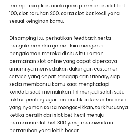
mempersiapkan aneka jenis permainan slot bet
100, slot taruhan 200, serta slot bet kecil yang
sesuai keinginan kamu.
Di samping itu, perhatikan feedback serta
pengalaman dari gamer lain mengenai
pengalaman mereka di situs itu. Laman
permainan slot online yang dapat dipercaya
umumnya menyediakan dukungan customer
service yang cepat tanggap dan friendly, siap
sedia membantu kamu saat menghadapi
kendala saat memainkan. Ini menjadi salah satu
faktor penting agar memastikan kesan bermain
yang nyaman serta mengasyikkan, terkhususnya
ketika beralih dari slot bet kecil menuju
permainan slot bet 300 yang menawarkan
pertaruhan yang lebih besar.