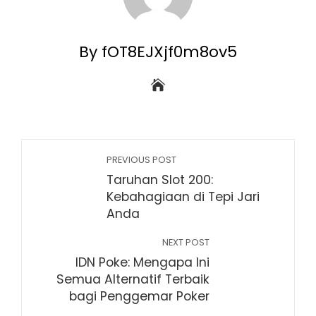
By fOT8EJXjf0m8ov5
PREVIOUS POST
Taruhan Slot 200:
Kebahagiaan di Tepi Jari
Anda
NEXT POST
IDN Poke: Mengapa Ini
Semua Alternatif Terbaik
bagi Penggemar Poker