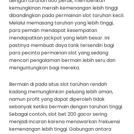
dengan taruhan 600 perak, memberikan
kemungkinan meraih kemenangan lebih tinggi
dibandingkan pada permainan slot taruhan kecil.
Melalui memasang taruhan yang lebih tinggi,
para pemain mendapat kesempatan
mendapatkan jackpot yang lebih besar. Ini
pastinya membuat daya tarik tersendiri bagi
para pecinta permainan slot yang sedang
mencari pengalaman bermain lebih seru dan
menguntungkan bagi mereka.
Bermain di pada situs slot taruhan rendah
kadang memungkinkan peluang lebih aman,
namun profit yang dapat diperoleh tidak
sebanyak ketika bermain dengan taruhan tinggi.
Sebagai contoh, slot bet 200 gacor sering
menjadi incaran karena menawarkan frekuensi
kemenangan lebih tinggi. Gabungan antara