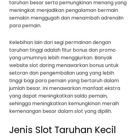
taruhan besar serta pemungkinan menang yang
meningkat menjadikan pengalaman bermain
semakin menggugah dan menambah adrenalin
para pemain.
Kelebihan lain dari segi permainan dengan
taruhan tinggi adalah fitur bonus dan promo
yang umumnya lebih menggiurkan. Banyak
website slot daring menawarkan bonus untuk
setoran dan pengembalian uang yang lebih
tinggi bagi para pemain yang bertaruh dalam
jumlah besar. Ini menawarkan manfaat ekstra
yang dapat meningkatkan saldo pemain,
sehingga meningkatkan kemungkinan meraih
kemenangan besar dalam slot yang dipilih.
Jenis Slot Taruhan Kecil