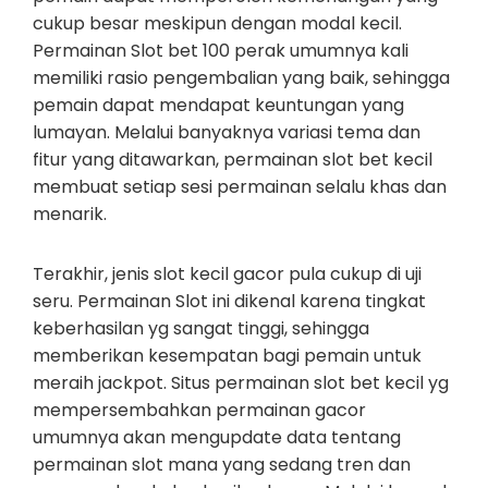
cukup besar meskipun dengan modal kecil.
Permainan Slot bet 100 perak umumnya kali
memiliki rasio pengembalian yang baik, sehingga
pemain dapat mendapat keuntungan yang
lumayan. Melalui banyaknya variasi tema dan
fitur yang ditawarkan, permainan slot bet kecil
membuat setiap sesi permainan selalu khas dan
menarik.
Terakhir, jenis slot kecil gacor pula cukup di uji
seru. Permainan Slot ini dikenal karena tingkat
keberhasilan yg sangat tinggi, sehingga
memberikan kesempatan bagi pemain untuk
meraih jackpot. Situs permainan slot bet kecil yg
mempersembahkan permainan gacor
umumnya akan mengupdate data tentang
permainan slot mana yang sedang tren dan