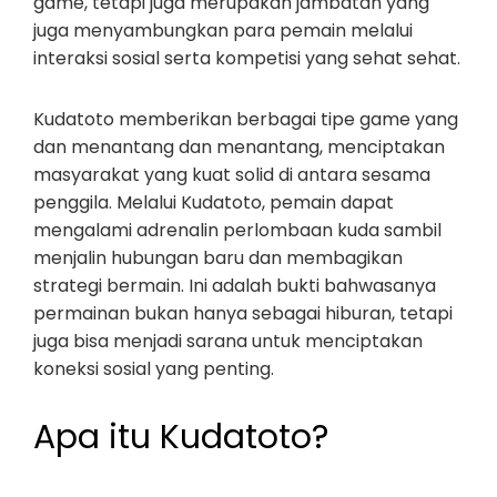
game, tetapi juga merupakan jambatan yang
juga menyambungkan para pemain melalui
interaksi sosial serta kompetisi yang sehat sehat.
Kudatoto memberikan berbagai tipe game yang
dan menantang dan menantang, menciptakan
masyarakat yang kuat solid di antara sesama
penggila. Melalui Kudatoto, pemain dapat
mengalami adrenalin perlombaan kuda sambil
menjalin hubungan baru dan membagikan
strategi bermain. Ini adalah bukti bahwasanya
permainan bukan hanya sebagai hiburan, tetapi
juga bisa menjadi sarana untuk menciptakan
koneksi sosial yang penting.
Apa itu Kudatoto?