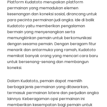
Platform Kudatoto merupakan platform
permainan yang memadukan elemen
kesenangan dan koneksi sosial, dirancang untuk
para pecinta permainan judi angka. Ide di balik
Kudatoto yaitu memberikan pengalaman
bermain yang menyenangkan serta
memungkinkan pemain untuk berkomunikasi
dengan sesama pemain. Dengan beragam fitur
menarik dan antarmuka yang ramah, Kudatoto
memikat banyak orang yang mencari cara baru
untuk bersenang-senang dan membangun
koneksi.
Dalam Kudatoto, pemain dapat memilih
berbagai jenis permainan yang ditawarkan,
termasuk permainan lotere dan perjudian angka
lainnya. Keberagaman opsi permainan ini
memberikan kesempatan bagi pemain untuk