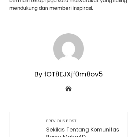
bermain tetapi juga satu masyarakat yang saling
mendukung dan memberi inspirasi.
By fOT8EJXjf0m8ov5
PREVIOUS POST
Sekilas Tentang Komunitas