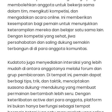
membolehkan anggota untuk bekerja sama
dalam tim, mengikuti kompetisi, dan
mengadakan acara online. Ini memberikan
kesempatan bagi pemain untuk menunjukkan
keterampilan mereka dan belajar satu sama lain.
Dengan kompetisi yang sehat, jiwa
persahabatan dan saling dukung semakin
terbangun di di para anggota komunitas.
Kudatoto juga menyediakan interaksi yang lebih
mudah di antara anggotanya melalui forum dan
grup pembicaraan. Di tempat ini, pemain dapat
berbagi tips, trik, dan taktik, menciptakan
suasana dukung-mendukung yang membuat
permainan bertambah lebih seru. Dengan
keterlibatan active dari para anggota, platform
ini bukan hanya berfungsi sebagai tempat