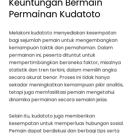
Keuntungan Bermain
Permainan Kudatoto
Melakoni kudatoto menyediakan kesempatan
bagi sejumlah pemain untuk mengembangkan
kemampuan taktik dan pemahaman. Dalam
permainan ini, peserta dituntut untuk
mempertimbangkan beraneka faktor, misalnya
statistik dan tren terkini, dalam memilih angka
secara akurat benar. Proses ini tidak hanya
sekadar meningkatkan kemampuan pikir analitis,
tetapi juga memfasilitasi pemain mengetahui
dinamika permainan secara semakin jelas.
Selain itu, kudatoto juga memberikan
kesempatan untuk memperluas hubungan sosial.
Pemain dapat berdiskusi dan berbagi tips serta