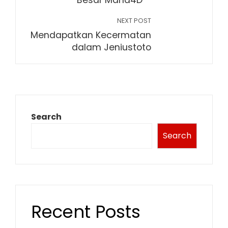
Besar Maha4D
NEXT POST
Mendapatkan Kecermatan
dalam Jeniustoto
Search
Search
Recent Posts