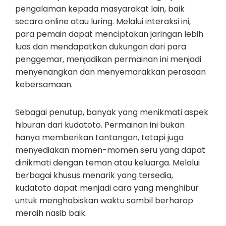
pengalaman kepada masyarakat lain, baik
secara online atau luring. Melalui interaksi ini,
para pemain dapat menciptakan jaringan lebih
luas dan mendapatkan dukungan dari para
penggemar, menjadikan permainan ini menjadi
menyenangkan dan menyemarakkan perasaan
kebersamaan.
Sebagai penutup, banyak yang menikmati aspek
hiburan dari kudatoto. Permainan ini bukan
hanya memberikan tantangan, tetapi juga
menyediakan momen-momen seru yang dapat
dinikmati dengan teman atau keluarga. Melalui
berbagai khusus menarik yang tersedia,
kudatoto dapat menjadi cara yang menghibur
untuk menghabiskan waktu sambil berharap
meraih nasib baik.