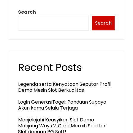
Search
Search
Recent Posts
Legenda serta Kenyataan Seputar Profil
Demo Mesin Slot Berkualitas
Login GenerasiTogel: Panduan Supaya
Akun kamu Selalu Terjaga
Menjelajahi Keasyikan Slot Demo
Mahjong Ways 2: Cara Meraih Scatter
Slot dengan PG Soft!