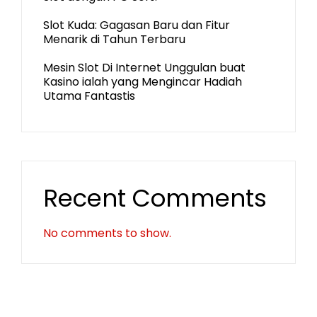
Slot Kuda: Gagasan Baru dan Fitur
Menarik di Tahun Terbaru
Mesin Slot Di Internet Unggulan buat
Kasino ialah yang Mengincar Hadiah
Utama Fantastis
Recent Comments
No comments to show.