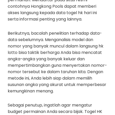
contohnya Hongkong Pools dapat memberi
akses langsung kepada data togel hk hari ini
serta informasi penting yang lainnya.
Berikutnya, bacalah penelitian terhadap data-
data sebelumnya. Menganalisis model dan
nomor yang banyak muncul dalam langsung hk
lotto bisa taktik berharga Anda bisa mencatat
angka-angka yang banyak keluar dan
mempertimbangkan guna menyertakan nomor-
nomor tersebut ke dalam taruhan kita. Dengan
metode ini, Anda lebih siap dalam memilih
susunan angka yang akurat untuk memperbesar
kemungkinan menang.
Sebagai penutup, ingatlah agar mengatur
budget permainan Anda secara bijak. Togel HK