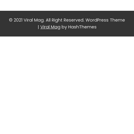
© 2021 Viral Mag. All Right Reserved.
WordPress Theme
|
Viral Mag
by HashThemes