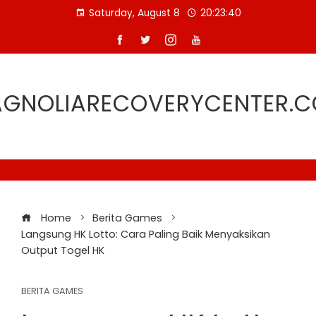
Skip
Saturday, August 8
20:23:40
to
content
GNOLIARECOVERYCENTER.
Home
Berita Games
Langsung HK Lotto: Cara Paling Baik Menyaksikan
Output Togel HK
BERITA GAMES