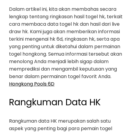
Dalam artikel ini, kita akan membahas secara
lengkap tentang ringkasan hasil togel hk, terkait
cara membaca data togel hk dan hasil dari live
draw hk. Kami juga akan memberikan informasi
terkini mengenai hk 6d, ringkasan hk, serta apa
yang penting untuk diketahui dalam permainan
togel hongkong. Semua informasi tersebut akan
menolong Anda menjadi lebih sigap dalam
memprediksi dan mengambil keputusan yang
benar dalam permainan togel favorit Anda.
Hongkong Pools 6D
Rangkuman Data HK
Rangkuman data HK merupakan salah satu
aspek yang penting bagi para pemain togel