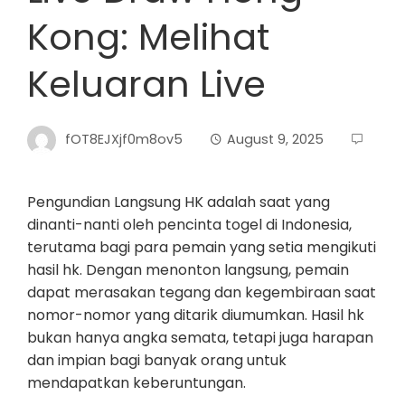
Kong: Melihat
Keluaran Live
fOT8EJXjf0m8ov5
August 9, 2025
Pengundian Langsung HK adalah saat yang
dinanti-nanti oleh pencinta togel di Indonesia,
terutama bagi para pemain yang setia mengikuti
hasil hk. Dengan menonton langsung, pemain
dapat merasakan tegang dan kegembiraan saat
nomor-nomor yang ditarik diumumkan. Hasil hk
bukan hanya angka semata, tetapi juga harapan
dan impian bagi banyak orang untuk
mendapatkan keberuntungan.