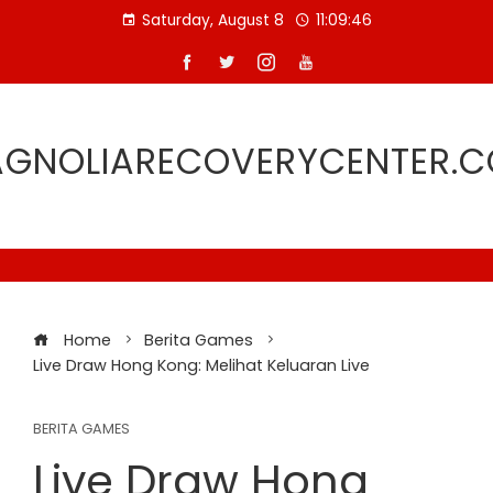
Skip
Saturday, August 8
11:09:47
to
content
GNOLIARECOVERYCENTER.
Home
Berita Games
Live Draw Hong Kong: Melihat Keluaran Live
BERITA GAMES
Live Draw Hong