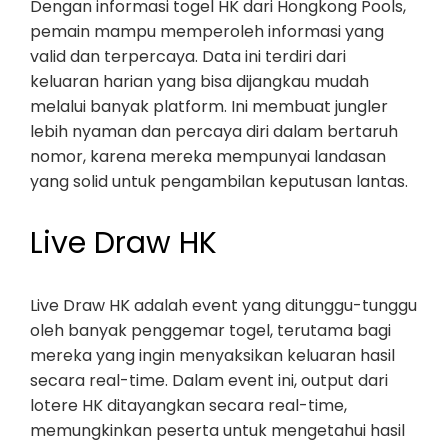
Dengan informasi togel HK dari Hongkong Pools,
pemain mampu memperoleh informasi yang
valid dan terpercaya. Data ini terdiri dari
keluaran harian yang bisa dijangkau mudah
melalui banyak platform. Ini membuat jungler
lebih nyaman dan percaya diri dalam bertaruh
nomor, karena mereka mempunyai landasan
yang solid untuk pengambilan keputusan lantas.
Live Draw HK
Live Draw HK adalah event yang ditunggu-tunggu
oleh banyak penggemar togel, terutama bagi
mereka yang ingin menyaksikan keluaran hasil
secara real-time. Dalam event ini, output dari
lotere HK ditayangkan secara real-time,
memungkinkan peserta untuk mengetahui hasil