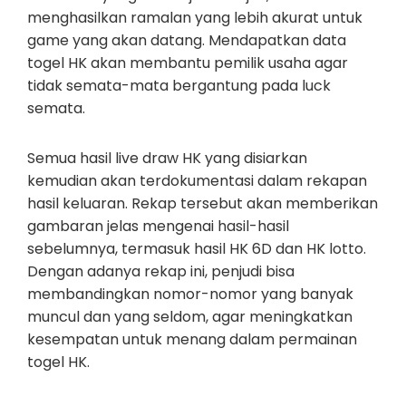
menghasilkan ramalan yang lebih akurat untuk
game yang akan datang. Mendapatkan data
togel HK akan membantu pemilik usaha agar
tidak semata-mata bergantung pada luck
semata.
Semua hasil live draw HK yang disiarkan
kemudian akan terdokumentasi dalam rekapan
hasil keluaran. Rekap tersebut akan memberikan
gambaran jelas mengenai hasil-hasil
sebelumnya, termasuk hasil HK 6D dan HK lotto.
Dengan adanya rekap ini, penjudi bisa
membandingkan nomor-nomor yang banyak
muncul dan yang seldom, agar meningkatkan
kesempatan untuk menang dalam permainan
togel HK.