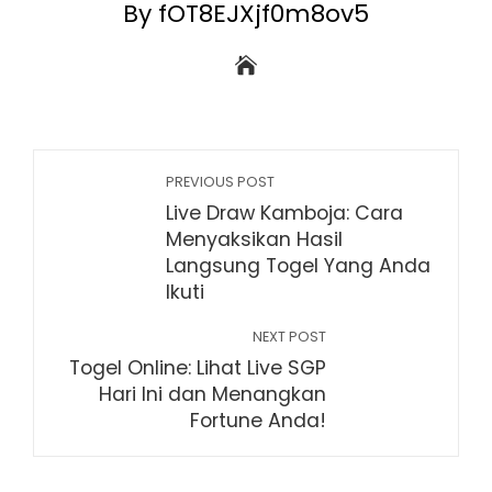
By fOT8EJXjf0m8ov5
PREVIOUS POST
Live Draw Kamboja: Cara
Menyaksikan Hasil
Langsung Togel Yang Anda
Ikuti
NEXT POST
Togel Online: Lihat Live SGP
Hari Ini dan Menangkan
Fortune Anda!