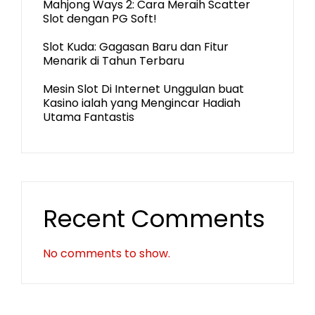
Mahjong Ways 2: Cara Meraih Scatter
Slot dengan PG Soft!
Slot Kuda: Gagasan Baru dan Fitur
Menarik di Tahun Terbaru
Mesin Slot Di Internet Unggulan buat
Kasino ialah yang Mengincar Hadiah
Utama Fantastis
Recent Comments
No comments to show.