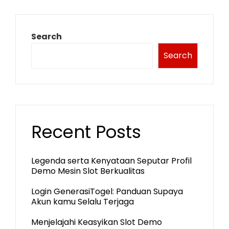
Search
Search
Recent Posts
Legenda serta Kenyataan Seputar Profil
Demo Mesin Slot Berkualitas
Login GenerasiTogel: Panduan Supaya
Akun kamu Selalu Terjaga
Menjelajahi Keasyikan Slot Demo