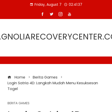
Skip
Friday, August 7
02:41:37
to
content
GNOLIARECOVERYCENTER.
Home
Berita Games
Login Satria 4D: Langkah Mudah Menu Kesuksesan
Togel
BERITA GAMES