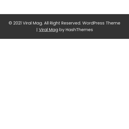
© 2021 Viral Mag. All Right Reserved.
WordPress Theme
|
Viral Mag
by HashThemes