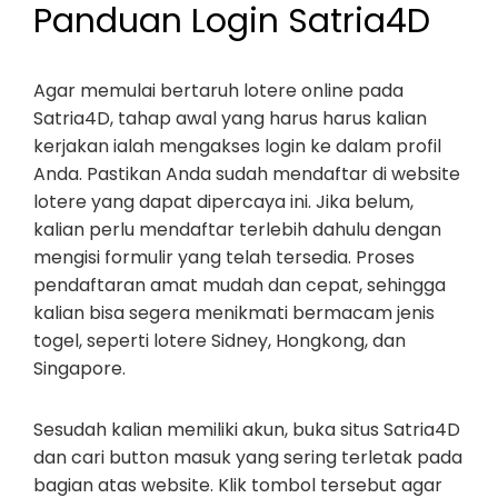
Panduan Login Satria4D
Agar memulai bertaruh lotere online pada
Satria4D, tahap awal yang harus harus kalian
kerjakan ialah mengakses login ke dalam profil
Anda. Pastikan Anda sudah mendaftar di website
lotere yang dapat dipercaya ini. Jika belum,
kalian perlu mendaftar terlebih dahulu dengan
mengisi formulir yang telah tersedia. Proses
pendaftaran amat mudah dan cepat, sehingga
kalian bisa segera menikmati bermacam jenis
togel, seperti lotere Sidney, Hongkong, dan
Singapore.
Sesudah kalian memiliki akun, buka situs Satria4D
dan cari button masuk yang sering terletak pada
bagian atas website. Klik tombol tersebut agar