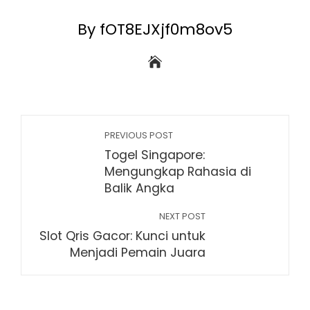
By fOT8EJXjf0m8ov5
PREVIOUS POST
Togel Singapore:
Mengungkap Rahasia di
Balik Angka
NEXT POST
Slot Qris Gacor: Kunci untuk
Menjadi Pemain Juara