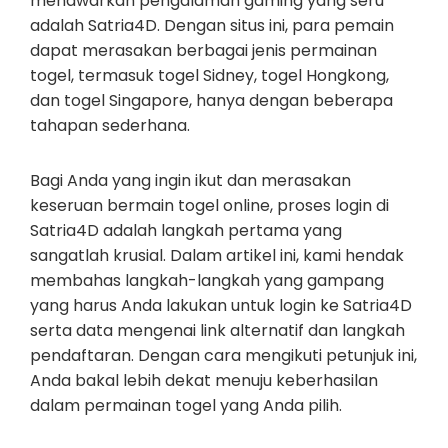
menawarkan pengalaman gaming yang seru
adalah Satria4D. Dengan situs ini, para pemain
dapat merasakan berbagai jenis permainan
togel, termasuk togel Sidney, togel Hongkong,
dan togel Singapore, hanya dengan beberapa
tahapan sederhana.
Bagi Anda yang ingin ikut dan merasakan
keseruan bermain togel online, proses login di
Satria4D adalah langkah pertama yang
sangatlah krusial. Dalam artikel ini, kami hendak
membahas langkah-langkah yang gampang
yang harus Anda lakukan untuk login ke Satria4D
serta data mengenai link alternatif dan langkah
pendaftaran. Dengan cara mengikuti petunjuk ini,
Anda bakal lebih dekat menuju keberhasilan
dalam permainan togel yang Anda pilih.