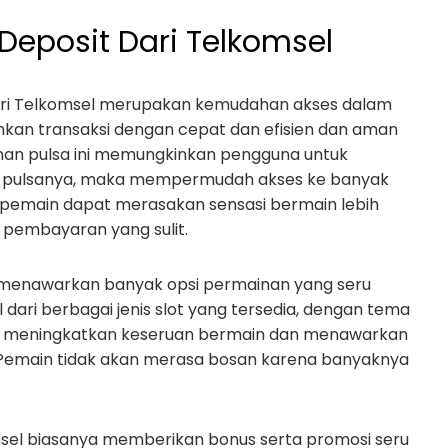
eposit Dari Telkomsel
ari Telkomsel merupakan kemudahan akses dalam
kan transaksi dengan cepat dan efisien dan aman
ainan pulsa ini memungkinkan pengguna untuk
n pulsanya, maka mempermudah akses ke banyak
, pemain dapat merasakan sensasi bermain lebih
pembayaran yang sulit.
l menawarkan banyak opsi permainan yang seru
ari berbagai jenis slot yang tersedia, dengan tema
asti meningkatkan keseruan bermain dan menawarkan
f. Pemain tidak akan merasa bosan karena banyaknya
msel biasanya memberikan bonus serta promosi seru