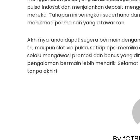
pulsa Indosat dan menjalankan deposit men
mereka. Tahapan ini seringkali sederhana d
menikmati permainan yang ditawarkan.
Akhirnya, anda dapat segera bermain dengan me
tri, maupun slot via pulsa, setiap opsi memilik
selalu mengawasi promosi dan bonus yang di
pengalaman bermain lebih menarik. Selamat
tanpa akhir!
By fOT