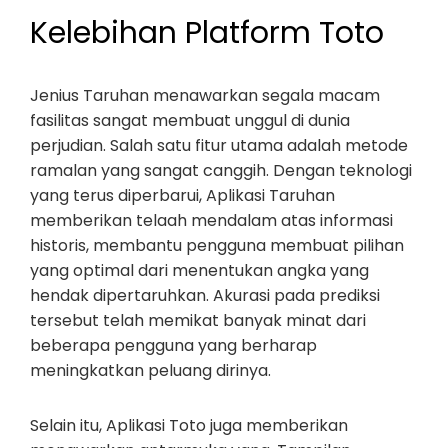
Kelebihan Platform Toto
Jenius Taruhan menawarkan segala macam
fasilitas sangat membuat unggul di dunia
perjudian. Salah satu fitur utama adalah metode
ramalan yang sangat canggih. Dengan teknologi
yang terus diperbarui, Aplikasi Taruhan
memberikan telaah mendalam atas informasi
historis, membantu pengguna membuat pilihan
yang optimal dari menentukan angka yang
hendak dipertaruhkan. Akurasi pada prediksi
tersebut telah memikat banyak minat dari
beberapa pengguna yang berharap
meningkatkan peluang dirinya.
Selain itu, Aplikasi Toto juga memberikan