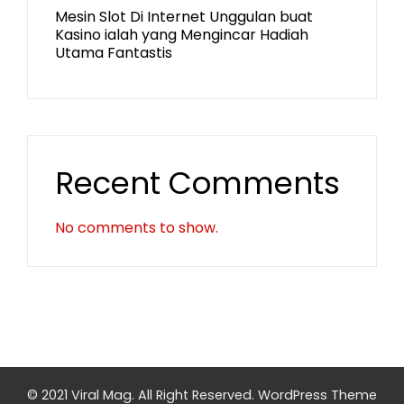
Mesin Slot Di Internet Unggulan buat
Kasino ialah yang Mengincar Hadiah
Utama Fantastis
Recent Comments
No comments to show.
© 2021 Viral Mag. All Right Reserved.
WordPress Theme