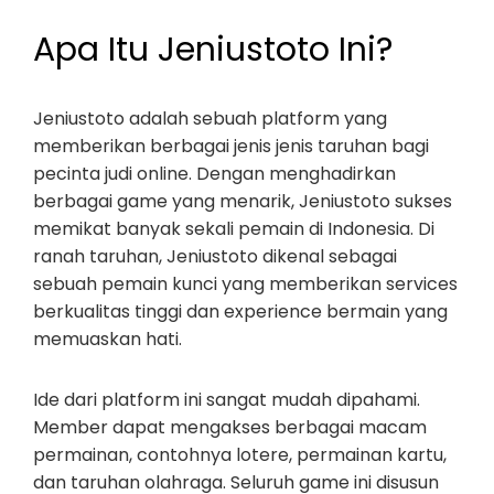
Apa Itu Jeniustoto Ini?
Jeniustoto adalah sebuah platform yang
memberikan berbagai jenis jenis taruhan bagi
pecinta judi online. Dengan menghadirkan
berbagai game yang menarik, Jeniustoto sukses
memikat banyak sekali pemain di Indonesia. Di
ranah taruhan, Jeniustoto dikenal sebagai
sebuah pemain kunci yang memberikan services
berkualitas tinggi dan experience bermain yang
memuaskan hati.
Ide dari platform ini sangat mudah dipahami.
Member dapat mengakses berbagai macam
permainan, contohnya lotere, permainan kartu,
dan taruhan olahraga. Seluruh game ini disusun