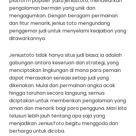
platform populer yaitu jeniustoto, menawarkan
pengalaman bermain yang unik dan
mengagumkan. Dengan beragam permainan
dan fitur menarik, jenius toto mengundang
penggemar judi untuk menyelami keajaiban yang
ditawarkannya.
Jeniustoto tidak hanya situs judi biasa; ia adalah
gabungan antara keseruan dan strategi, yang
menciptakan lingkungan di mana para pemain
dapat merasakan sensasi setiap judi yang
dikenakan. Mulai dari permainan angka acak
hingga taruhan secara langsung, semua
diciptakan untuk memberikan pengalaman yang
aman dan menarik bagi para pengguna. Mari kita
telusuri lebih jauh tentang apa saja yang
menjadikan JeniusToto begitu menggoda dan
berharga untuk dicoba.