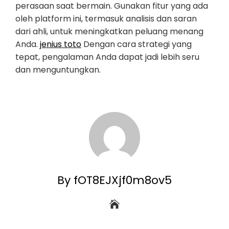
perasaan saat bermain. Gunakan fitur yang ada
oleh platform ini, termasuk analisis dan saran
dari ahli, untuk meningkatkan peluang menang
Anda.
jenius toto
Dengan cara strategi yang
tepat, pengalaman Anda dapat jadi lebih seru
dan menguntungkan.
By fOT8EJXjf0m8ov5