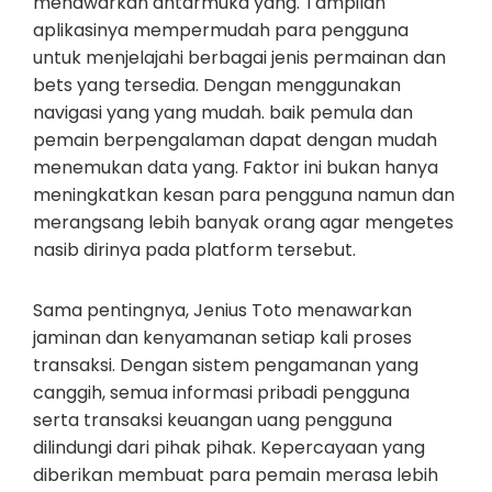
menawarkan antarmuka yang. Tampilan
aplikasinya mempermudah para pengguna
untuk menjelajahi berbagai jenis permainan dan
bets yang tersedia. Dengan menggunakan
navigasi yang yang mudah. baik pemula dan
pemain berpengalaman dapat dengan mudah
menemukan data yang. Faktor ini bukan hanya
meningkatkan kesan para pengguna namun dan
merangsang lebih banyak orang agar mengetes
nasib dirinya pada platform tersebut.
Sama pentingnya, Jenius Toto menawarkan
jaminan dan kenyamanan setiap kali proses
transaksi. Dengan sistem pengamanan yang
canggih, semua informasi pribadi pengguna
serta transaksi keuangan uang pengguna
dilindungi dari pihak pihak. Kepercayaan yang
diberikan membuat para pemain merasa lebih