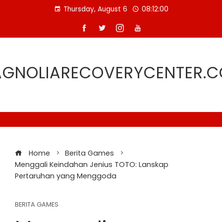
Skip
Thursday, August 6
08:12:01
to
content
GNOLIARECOVERYCENTER.
Home
Berita Games
Menggali Keindahan Jenius TOTO: Lanskap
Pertaruhan yang Menggoda
BERITA GAMES