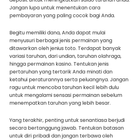
Jangan lupa untuk menentukan cara
pembayaran yang paling cocok bagi Anda.
Begitu memiliki dana, Anda dapat mulai
menyusuri berbagai jenis permainan yang
ditawarkan oleh jenius toto. Terdapat banyak
variasi taruhan, dari undian, taruhan olahraga,
hingga permainan kasino. Tentukan jenis
pertaruhan yang tertarik Anda minati dan
ketahui peraturannya serta peluangnya. Jangan
ragu untuk mencoba taruhan kecil lebih dulu
untuk mengalami sensasi permainan sebelum
menempatkan taruhan yang lebih besar.
Yang terakhir, penting untuk senantiasa berjudi
secara bertanggung jawab. Tentukan batasan
untuk diri pribadi dan jangan terbawa oleh