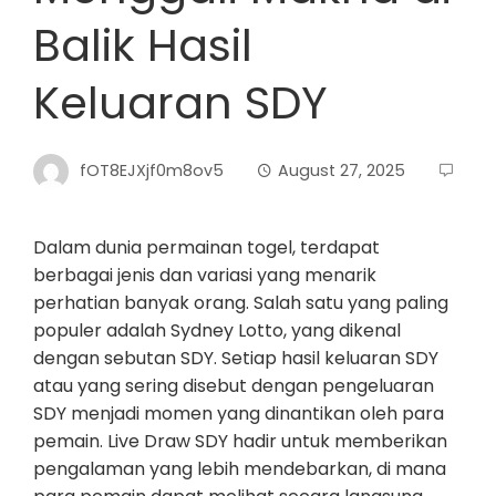
Balik Hasil
Keluaran SDY
fOT8EJXjf0m8ov5
August 27, 2025
Dalam dunia permainan togel, terdapat
berbagai jenis dan variasi yang menarik
perhatian banyak orang. Salah satu yang paling
populer adalah Sydney Lotto, yang dikenal
dengan sebutan SDY. Setiap hasil keluaran SDY
atau yang sering disebut dengan pengeluaran
SDY menjadi momen yang dinantikan oleh para
pemain. Live Draw SDY hadir untuk memberikan
pengalaman yang lebih mendebarkan, di mana