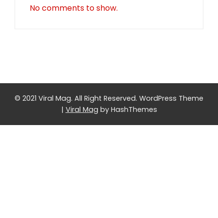
No comments to show.
© 2021 Viral Mag. All Right Reserved.
WordPress Theme
|
Viral Mag
by HashThemes