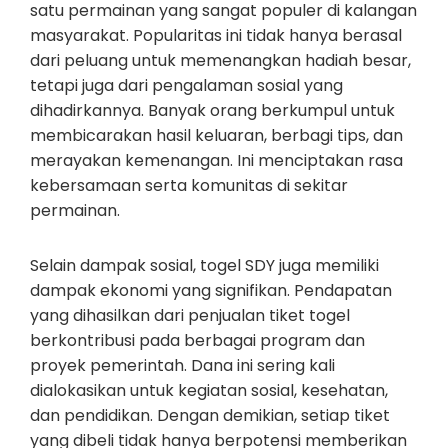
satu permainan yang sangat populer di kalangan
masyarakat. Popularitas ini tidak hanya berasal
dari peluang untuk memenangkan hadiah besar,
tetapi juga dari pengalaman sosial yang
dihadirkannya. Banyak orang berkumpul untuk
membicarakan hasil keluaran, berbagi tips, dan
merayakan kemenangan. Ini menciptakan rasa
kebersamaan serta komunitas di sekitar
permainan.
Selain dampak sosial, togel SDY juga memiliki
dampak ekonomi yang signifikan. Pendapatan
yang dihasilkan dari penjualan tiket togel
berkontribusi pada berbagai program dan
proyek pemerintah. Dana ini sering kali
dialokasikan untuk kegiatan sosial, kesehatan,
dan pendidikan. Dengan demikian, setiap tiket
yang dibeli tidak hanya berpotensi memberikan