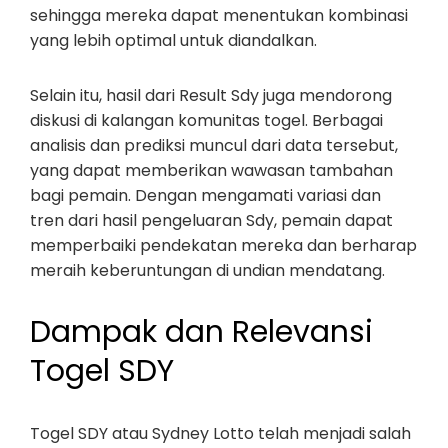
sehingga mereka dapat menentukan kombinasi
yang lebih optimal untuk diandalkan.
Selain itu, hasil dari Result Sdy juga mendorong
diskusi di kalangan komunitas togel. Berbagai
analisis dan prediksi muncul dari data tersebut,
yang dapat memberikan wawasan tambahan
bagi pemain. Dengan mengamati variasi dan
tren dari hasil pengeluaran Sdy, pemain dapat
memperbaiki pendekatan mereka dan berharap
meraih keberuntungan di undian mendatang.
Dampak dan Relevansi
Togel SDY
Togel SDY atau Sydney Lotto telah menjadi salah