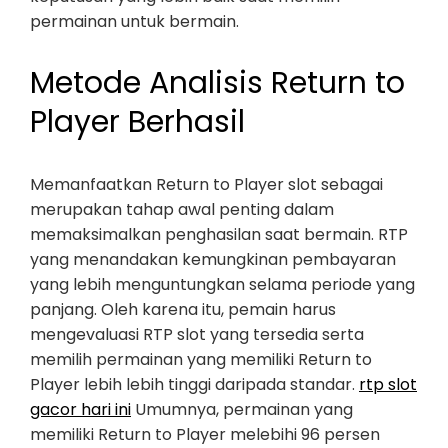
permainan untuk bermain.
Metode Analisis Return to
Player Berhasil
Memanfaatkan Return to Player slot sebagai
merupakan tahap awal penting dalam
memaksimalkan penghasilan saat bermain. RTP
yang menandakan kemungkinan pembayaran
yang lebih menguntungkan selama periode yang
panjang. Oleh karena itu, pemain harus
mengevaluasi RTP slot yang tersedia serta
memilih permainan yang memiliki Return to
Player lebih lebih tinggi daripada standar.
rtp slot
gacor hari ini
Umumnya, permainan yang
memiliki Return to Player melebihi 96 persen