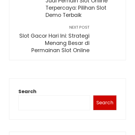
Judi Pemain Slot Online
Terpercaya: Pilihan Slot
Demo Terbaik
NEXT POST
Slot Gacor Hari Ini: Strategi
Menang Besar di
Permainan Slot Online
Search
Search