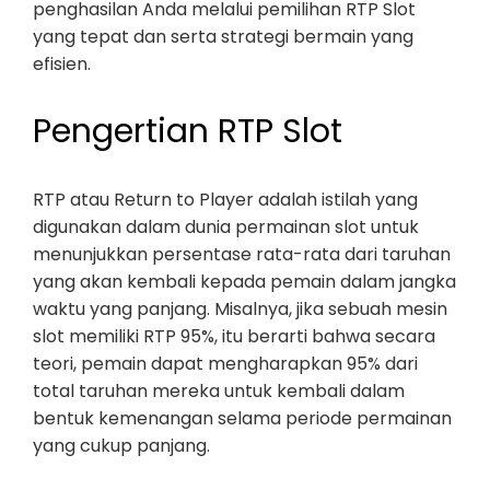
penghasilan Anda melalui pemilihan RTP Slot
yang tepat dan serta strategi bermain yang
efisien.
Pengertian RTP Slot
RTP atau Return to Player adalah istilah yang
digunakan dalam dunia permainan slot untuk
menunjukkan persentase rata-rata dari taruhan
yang akan kembali kepada pemain dalam jangka
waktu yang panjang. Misalnya, jika sebuah mesin
slot memiliki RTP 95%, itu berarti bahwa secara
teori, pemain dapat mengharapkan 95% dari
total taruhan mereka untuk kembali dalam
bentuk kemenangan selama periode permainan
yang cukup panjang.