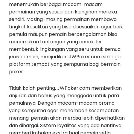
menemukan berbagai macam-macam
permainan yang sesuai dari keinginan mereka
sendiri. Masing-masing permainan membawa
tingkat kesulitan yang bisa disesuaikan agar baik
pemula maupun pemain berpengalaman bisa
menemukan tantangan yang cocok. Ini
membentuk lingkungan yang seru untuk semua
jenis pemain, menjadikan JWPoker.com sebagai
platform tempat yang sempurna bagi bermain
poker.
Tidak kalah penting, JWPoker.com memberikan
anjuran dan bonus yang menggoda untuk para
pemainnya. Dengan macam-macam promo
yang sempurna agar menambah kesempatan
menang, pemain akan merasa lebih diperhatikan
dan dihargai. Sistem loyalitas yang ada nantinya
memberi imbalan ekstra bagi pemain setia,