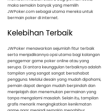
maka semakin banyak yang memilih
JWPoker.com sebagai utama mereka untuk
bermain poker di internet.
Kelebihan Terbaik
JWPoker menawarkan sejumlah fitur terbaik
serta menjadikannya opsi utama bagi kalangan
penggemar game poker online atau yang
serupa. Di antara keunggulan terbaiknya adalah
tampilan yang sangat sangat bersahabat
pengguna. Melalui desain yang mudah dipahami,
pemain dapat dengan mudah berpindah dan
menjelajah dan menemukan permainan yang
tanpa mengalami masalah. Selain itu, tampilan
grafis menarik mengingkatkan kenikmatan
game agar menjadi semakin menghibur.