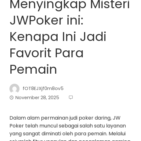
Menyingkap Misteri
JWPoker ini:
Kenapa Ini Jadi
Favorit Para
Pemain
fOT8EJXjf0m8ov5
November 28, 2025
Dalam alam permainan judi poker daring, JW
Poker telah muncul sebagai salah satu layanan
yang sangat diminati oleh para pemain. Melalui