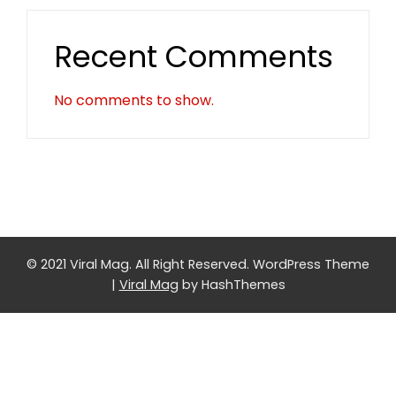
Recent Comments
No comments to show.
© 2021 Viral Mag. All Right Reserved.
WordPress Theme
|
Viral Mag
by HashThemes