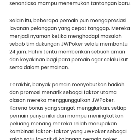
senantiasa mampu menemukan tantangan baru.
Selain itu, beberapa pemain pun mengapresiasi
layanan pelanggan yang cepat tanggap. Mereka
menjadi nyaman ketika menghadapi masalah
sebab tim dukungan JWPoker selalu membantu
24 jam. Hal ini tentu memberikan sebuah aman
dan keyakinan bagi para pemain agar selalu ikut
serta dalam permainan.
Terakhir, banyak pemain menyebutkan hadiah
dan promosi menarik sebagai faktor utama
alasan mereka menggunggulkan JWPoker.
Karena bonus yang sangat menggiurkan, setiap
pemain punya nilai dan mampu meningkatkan
peluang menang mereka. Inilah merupakan
kombinasi faktor-faktor yang JWPoker sebagai
salah satu favorit di kalangan pemain poker.