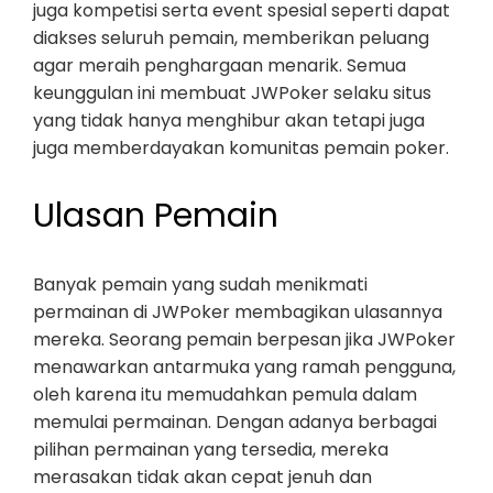
juga kompetisi serta event spesial seperti dapat
diakses seluruh pemain, memberikan peluang
agar meraih penghargaan menarik. Semua
keunggulan ini membuat JWPoker selaku situs
yang tidak hanya menghibur akan tetapi juga
juga memberdayakan komunitas pemain poker.
Ulasan Pemain
Banyak pemain yang sudah menikmati
permainan di JWPoker membagikan ulasannya
mereka. Seorang pemain berpesan jika JWPoker
menawarkan antarmuka yang ramah pengguna,
oleh karena itu memudahkan pemula dalam
memulai permainan. Dengan adanya berbagai
pilihan permainan yang tersedia, mereka
merasakan tidak akan cepat jenuh dan