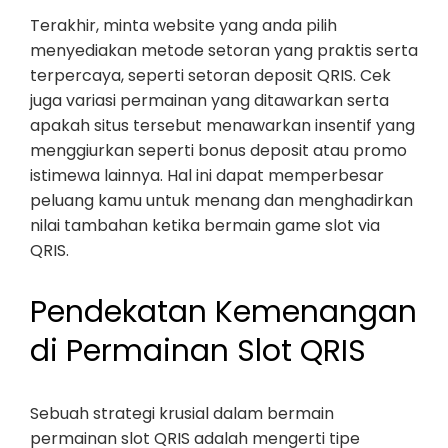
Terakhir, minta website yang anda pilih
menyediakan metode setoran yang praktis serta
terpercaya, seperti setoran deposit QRIS. Cek
juga variasi permainan yang ditawarkan serta
apakah situs tersebut menawarkan insentif yang
menggiurkan seperti bonus deposit atau promo
istimewa lainnya. Hal ini dapat memperbesar
peluang kamu untuk menang dan menghadirkan
nilai tambahan ketika bermain game slot via
QRIS.
Pendekatan Kemenangan
di Permainan Slot QRIS
Sebuah strategi krusial dalam bermain
permainan slot QRIS adalah mengerti tipe