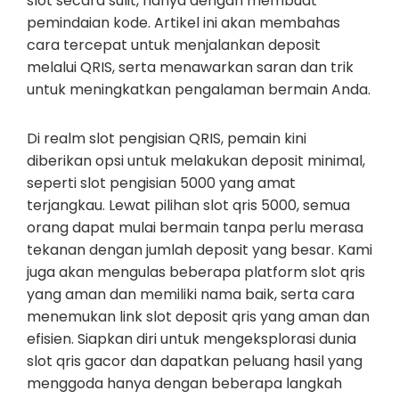
slot secara sulit, hanya dengan membuat
pemindaian kode. Artikel ini akan membahas
cara tercepat untuk menjalankan deposit
melalui QRIS, serta menawarkan saran dan trik
untuk meningkatkan pengalaman bermain Anda.
Di realm slot pengisian QRIS, pemain kini
diberikan opsi untuk melakukan deposit minimal,
seperti slot pengisian 5000 yang amat
terjangkau. Lewat pilihan slot qris 5000, semua
orang dapat mulai bermain tanpa perlu merasa
tekanan dengan jumlah deposit yang besar. Kami
juga akan mengulas beberapa platform slot qris
yang aman dan memiliki nama baik, serta cara
menemukan link slot deposit qris yang aman dan
efisien. Siapkan diri untuk mengeksplorasi dunia
slot qris gacor dan dapatkan peluang hasil yang
menggoda hanya dengan beberapa langkah