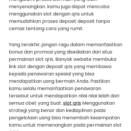
menyenangkan. kamu juga dapat mencoba
menggunakan slot dengan qris untuk
memudahkan proses deposit deposit tanpa
cemas tentang cara yang rumit.
Yang terakhir, jangan ragu dalam memanfaatkan
bonus dan promosi yang disediakan dari situs
permainan slot qris. Banyak website membuka
link slot dengan deposit qris yang membawa
kepada penawaran spesial yang bisa
mendapatkan uang bermain Anda. Pastikan
kamu selalu memanfaatkan penawaran
tersebut untuk mendapatkan nilai nilai lebih dari
semua obet yang buat.
slot qris
Menggunakan
strategi yang benar dan kedisiplinan pada
pengelolaan uang bisa menambah kesempatan
kamu untuk memenangkan pada permainan slot