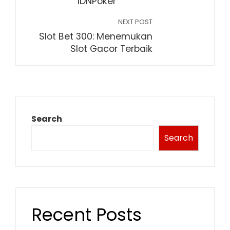
IDNPoker
NEXT POST
Slot Bet 300: Menemukan
Slot Gacor Terbaik
Search
Search
Recent Posts