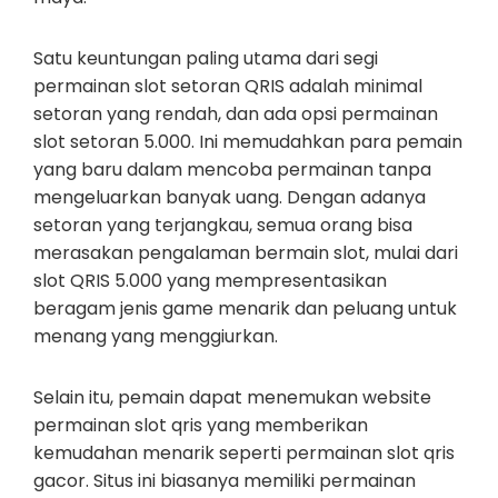
Satu keuntungan paling utama dari segi
permainan slot setoran QRIS adalah minimal
setoran yang rendah, dan ada opsi permainan
slot setoran 5.000. Ini memudahkan para pemain
yang baru dalam mencoba permainan tanpa
mengeluarkan banyak uang. Dengan adanya
setoran yang terjangkau, semua orang bisa
merasakan pengalaman bermain slot, mulai dari
slot QRIS 5.000 yang mempresentasikan
beragam jenis game menarik dan peluang untuk
menang yang menggiurkan.
Selain itu, pemain dapat menemukan website
permainan slot qris yang memberikan
kemudahan menarik seperti permainan slot qris
gacor. Situs ini biasanya memiliki permainan