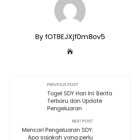
By fOT8EJXjf0m8ov5
PREVIOUS POST
Togel SDY Hari Ini: Berita
Terbaru dan Update
Pengeluaran
NEXT POST
Mencari Pengeluaran SDY:
Apa sajakah yang perlu