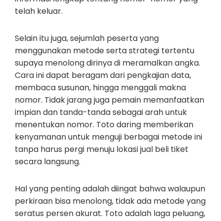
telah keluar.
Selain itu juga, sejumlah peserta yang
menggunakan metode serta strategi tertentu
supaya menolong dirinya di meramalkan angka.
Cara ini dapat beragam dari pengkajian data,
membaca susunan, hingga menggali makna
nomor. Tidak jarang juga pemain memanfaatkan
impian dan tanda-tanda sebagai arah untuk
menentukan nomor. Toto daring memberikan
kenyamanan untuk menguji berbagai metode ini
tanpa harus pergi menuju lokasi jual beli tiket
secara langsung.
Hal yang penting adalah diingat bahwa walaupun
perkiraan bisa menolong, tidak ada metode yang
seratus persen akurat. Toto adalah laga peluang,