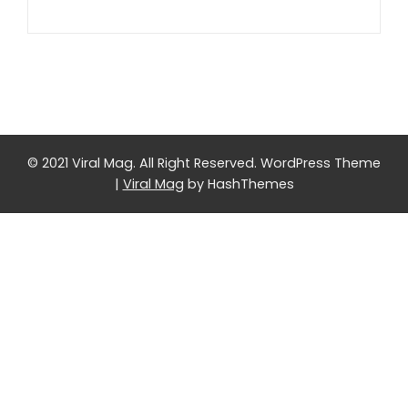
© 2021 Viral Mag. All Right Reserved.
WordPress Theme
|
Viral Mag
by HashThemes