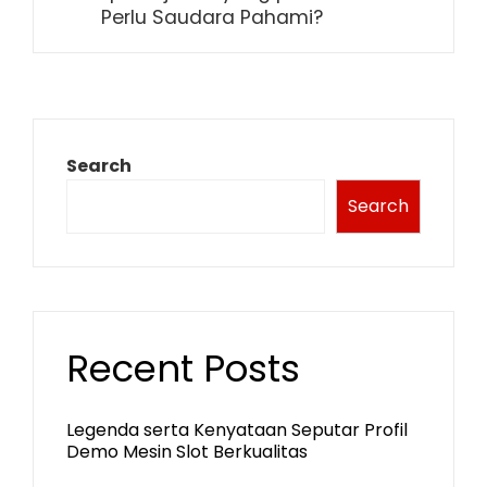
Perlu Saudara Pahami?
Search
Search
Recent Posts
Legenda serta Kenyataan Seputar Profil
Demo Mesin Slot Berkualitas