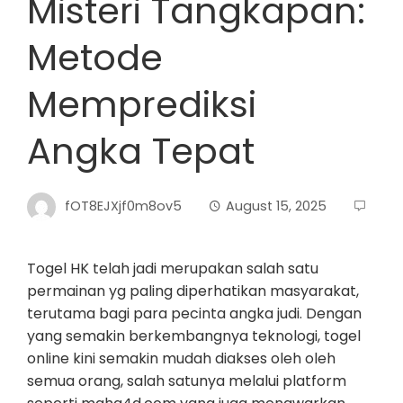
Misteri Tangkapan:
Metode
Memprediksi
Angka Tepat
fOT8EJXjf0m8ov5
August 15, 2025
Togel HK telah jadi merupakan salah satu
permainan yg paling diperhatikan masyarakat,
terutama bagi para pecinta angka judi. Dengan
yang semakin berkembangnya teknologi, togel
online kini semakin mudah diakses oleh oleh
semua orang, salah satunya melalui platform