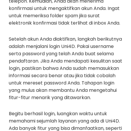
telepon. Kemudian, Anda akan menerima
konfirmasi untuk mengaktifkan akun Anda. Ingat
untuk memeriksa folder spam jika surat
elektronik konfirmasi tidak terlihat di inbox Anda.
Setelah akun Anda diaktifkan, langkah berikutnya
adalah menjalani login Uni4D. Pakai username
serta password yang telah Anda buat selama
pendaftaran. Jika Anda mendapati kesulitan saat
login, pastikan bahwa Anda sudah memasukkan
informasi secara benar atau jika tidak cobalah
untuk mereset password Anda. Tahapan login
yang mulus akan membantu Anda mengetahui
fitur-fitur menarik yang ditawarkan.
Begitu berhasil login, luangkan waktu untuk
memahami sejumlah layanan yang ada di Uni4D.
Ada banyak fitur yang bisa dimanfaatkan, seperti