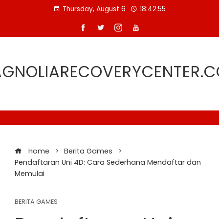
Skip
Thursday, August 6
18:42:55
to
content
GNOLIARECOVERYCENTER.
Home
Berita Games
Pendaftaran Uni 4D: Cara Sederhana Mendaftar dan
Memulai
BERITA GAMES