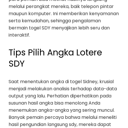
melalui perangkat mereka, baik telepon pintar
maupun komputer. Ini memberikan kenyamanan
serta kemudahan, sehingga pengalaman
bermain togel SDY menyajikan lebih seru dan
interaktif.
Tips Pilih Angka Lotere
SDY
Saat menentukan angka di togel Sidney, krusial
menjadi melakukan analisis terhadap data-data
output yang lalu. Perhatian diperhatikan pada
susunan hasil angka bisa menolong Anda
menemukan angka-angka yang sering muncul.
Banyak pemain percaya bahwa melalui meneliti
hasil pengundian langsung sdy, mereka dapat