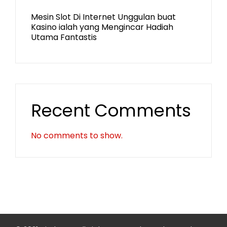
Mesin Slot Di Internet Unggulan buat
Kasino ialah yang Mengincar Hadiah
Utama Fantastis
Recent Comments
No comments to show.