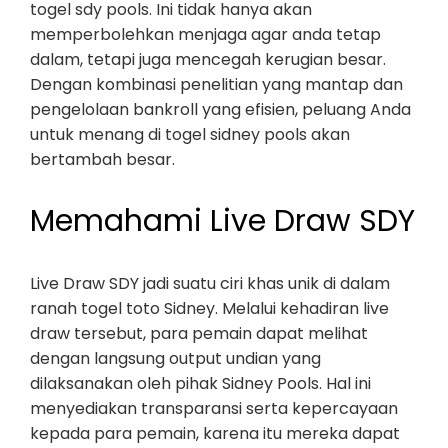
togel sdy pools. Ini tidak hanya akan
memperbolehkan menjaga agar anda tetap
dalam, tetapi juga mencegah kerugian besar.
Dengan kombinasi penelitian yang mantap dan
pengelolaan bankroll yang efisien, peluang Anda
untuk menang di togel sidney pools akan
bertambah besar.
Memahami Live Draw SDY
Live Draw SDY jadi suatu ciri khas unik di dalam
ranah togel toto Sidney. Melalui kehadiran live
draw tersebut, para pemain dapat melihat
dengan langsung output undian yang
dilaksanakan oleh pihak Sidney Pools. Hal ini
menyediakan transparansi serta kepercayaan
kepada para pemain, karena itu mereka dapat