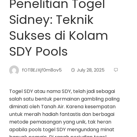
Penelitian Togel
Sidney: Teknik
Sukses di Kolam
SDY Pools
fOT8EJXjf0m8ov5
July 28, 2025
Togel SDY atau nama SDY, telah jadi sebagai
salah satu bentuk permainan gambling paling
diminati oleh Tanah Air. Karena kesempatan
untuk meraih hadiah fantastis dan berbagai
metode pemasangan yang unik, tak heran
apabila pools togel SDY mengundang minat