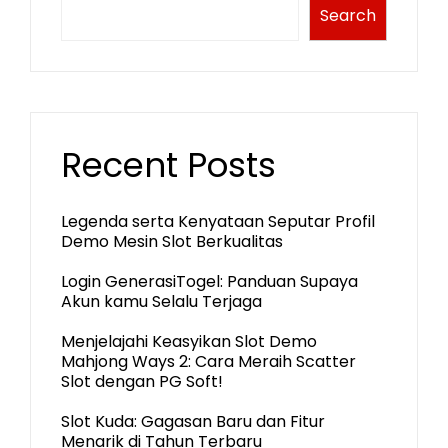
Search
Recent Posts
Legenda serta Kenyataan Seputar Profil
Demo Mesin Slot Berkualitas
Login GenerasiTogel: Panduan Supaya
Akun kamu Selalu Terjaga
Menjelajahi Keasyikan Slot Demo
Mahjong Ways 2: Cara Meraih Scatter
Slot dengan PG Soft!
Slot Kuda: Gagasan Baru dan Fitur
Menarik di Tahun Terbaru