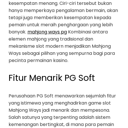
kesempatan menang. Ciri-ciri tersebut bukan
hanya memperkaya pengalaman bermain, akan
tetapi juga memberikan kesempatan kepada
pemain untuk meraih penghargaan yang lebih
banyak.
mahjong ways pg
Kombinasi antara
elemen mahjong yang tradisional dan
mekanisme slot modern menjadikan Mahjong
Ways sebagai pilihan yang sempurna bagi para
pecinta permainan kasino.
Fitur Menarik PG Soft
Perusahaan PG Soft menawarkan sejumlah fitur
yang istimewa yang menghadirkan game slot
Mahjong Ways jadi menarik dan mempesona.
Salah satunya yang terpenting adalah sistem
kemenangan bertingkat, di mana para pemain