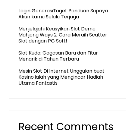
Login GenerasiTogel: Panduan Supaya
Akun kamu Selalu Terjaga
Menjelajahi Keasyikan Slot Demo
Mahjong Ways 2: Cara Meraih Scatter
Slot dengan PG Soft!
Slot Kuda: Gagasan Baru dan Fitur
Menarik di Tahun Terbaru
Mesin Slot Di Internet Unggulan buat
Kasino ialah yang Mengincar Hadiah
Utama Fantastis
Recent Comments