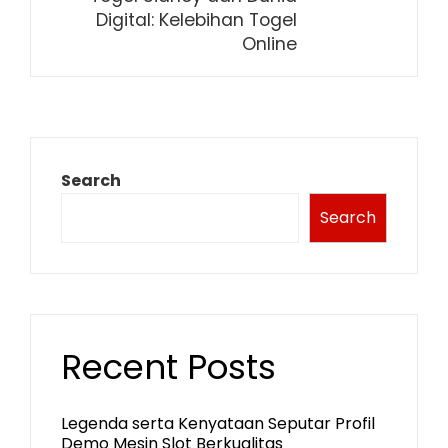
Digital: Kelebihan Togel
Online
Search
Search
Recent Posts
Legenda serta Kenyataan Seputar Profil
Demo Mesin Slot Berkualitas