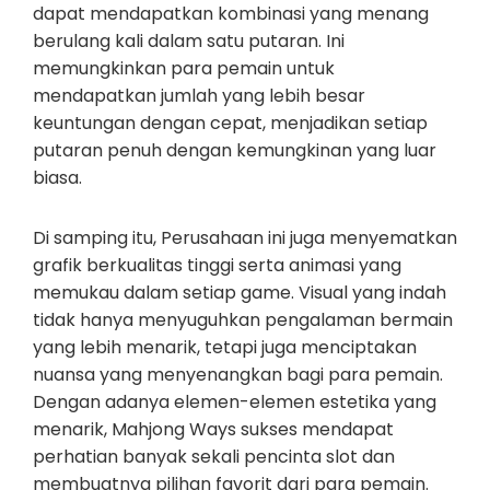
dapat mendapatkan kombinasi yang menang
berulang kali dalam satu putaran. Ini
memungkinkan para pemain untuk
mendapatkan jumlah yang lebih besar
keuntungan dengan cepat, menjadikan setiap
putaran penuh dengan kemungkinan yang luar
biasa.
Di samping itu, Perusahaan ini juga menyematkan
grafik berkualitas tinggi serta animasi yang
memukau dalam setiap game. Visual yang indah
tidak hanya menyuguhkan pengalaman bermain
yang lebih menarik, tetapi juga menciptakan
nuansa yang menyenangkan bagi para pemain.
Dengan adanya elemen-elemen estetika yang
menarik, Mahjong Ways sukses mendapat
perhatian banyak sekali pencinta slot dan
membuatnya pilihan favorit dari para pemain.