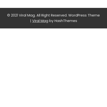
© 2021 Viral Mag. All Right Reserved.
WordPress Theme
|
Viral Mag
by HashThemes