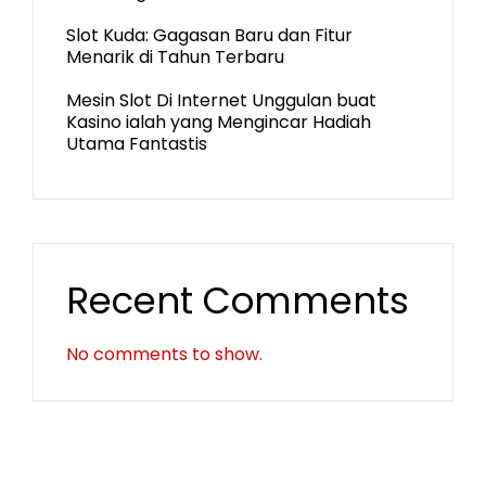
Slot Kuda: Gagasan Baru dan Fitur
Menarik di Tahun Terbaru
Mesin Slot Di Internet Unggulan buat
Kasino ialah yang Mengincar Hadiah
Utama Fantastis
Recent Comments
No comments to show.