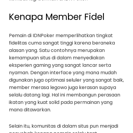
Kenapa Member Fidel
Pemain di IDNPoker memperlihatkan tingkat
fidelitas cuma sangat tinggi karena beraneka
alasan yang. Satu contohnya merupakan
kemampuan situs di dalam menyediakan
eksperien gaming yang sangat lancar serta
nyaman. Dengan interface yang mana mudah
digunakan juga optimasi seluler yang sangat baik,
member merasa legowo juga kerasan supaya
selalu datang lagi. Hal ini membangun perasaan
ikatan yang kuat solid pada permainan yang
mana ditawarkan.
Selain itu, komunitas di dalam situs pun menjadi