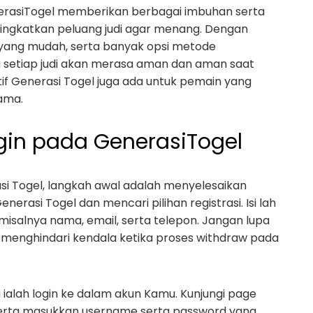
enerasiTogel memberikan berbagai imbuhan serta
ngkatkan peluang judi agar menang. Dengan
 yang mudah, serta banyak opsi metode
 setiap judi akan merasa aman dan aman saat
natif Generasi Togel juga ada untuk pemain yang
ama.
ogin pada GenerasiTogel
asi Togel, langkah awal adalah menyelesaikan
erasi Togel dan mencari pilihan registrasi. Isi lah
misalnya nama, email, serta telepon. Jangan lupa
menghindari kendala ketika proses withdraw pada
 ialah login ke dalam akun Kamu. Kunjungi page
 serta masukkan username serta password yang