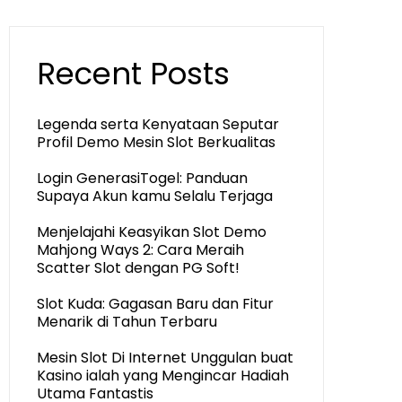
Recent Posts
Legenda serta Kenyataan Seputar
Profil Demo Mesin Slot Berkualitas
Login GenerasiTogel: Panduan
Supaya Akun kamu Selalu Terjaga
Menjelajahi Keasyikan Slot Demo
Mahjong Ways 2: Cara Meraih
Scatter Slot dengan PG Soft!
Slot Kuda: Gagasan Baru dan Fitur
Menarik di Tahun Terbaru
Mesin Slot Di Internet Unggulan buat
Kasino ialah yang Mengincar Hadiah
Utama Fantastis