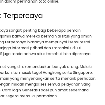
dalam permainan toto online.
et Terpercaya
ercaya sangat penting bagi beberapa pemain.
menjamin bahwa mereka bermain di situs yang aman
ang terpercaya biasanya mempunyai lisensi resmi
aga informasi pribadi dan transaksi judi. Di
f juga tanda bahwa situs tersebut bisa dipercaya.
ternet yang direkomendasikan banyak orang. Melalui
awarkan, termasuk togel Hongkong serta Singapore,
ain yang menyenangkan serta menarik perhatian.
 dengan mudah mengakses semua pelayanan yang
h. Cara login GenerasiTogel pun amat sederhana
pat segera memulai permainan.