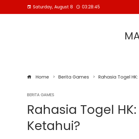
Skip
Saturday, August 8
03:28:46
to
content
MA
Home
Berita Games
Rahasia Togel HK:
BERITA GAMES
Rahasia Togel HK:
Ketahui?