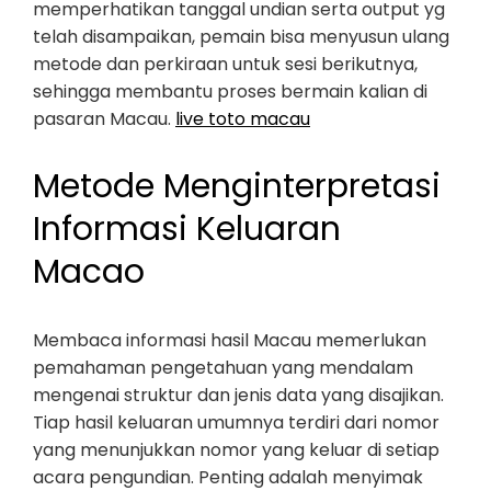
memperhatikan tanggal undian serta output yg
telah disampaikan, pemain bisa menyusun ulang
metode dan perkiraan untuk sesi berikutnya,
sehingga membantu proses bermain kalian di
pasaran Macau.
live toto macau
Metode Menginterpretasi
Informasi Keluaran
Macao
Membaca informasi hasil Macau memerlukan
pemahaman pengetahuan yang mendalam
mengenai struktur dan jenis data yang disajikan.
Tiap hasil keluaran umumnya terdiri dari nomor
yang menunjukkan nomor yang keluar di setiap
acara pengundian. Penting adalah menyimak