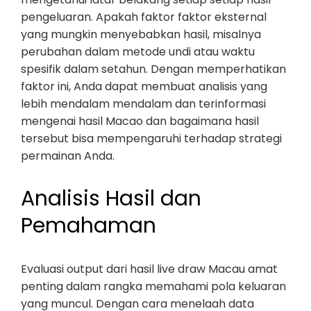
pengeluaran. Apakah faktor faktor eksternal
yang mungkin menyebabkan hasil, misalnya
perubahan dalam metode undi atau waktu
spesifik dalam setahun. Dengan memperhatikan
faktor ini, Anda dapat membuat analisis yang
lebih mendalam mendalam dan terinformasi
mengenai hasil Macao dan bagaimana hasil
tersebut bisa mempengaruhi terhadap strategi
permainan Anda.
Analisis Hasil dan
Pemahaman
Evaluasi output dari hasil live draw Macau amat
penting dalam rangka memahami pola keluaran
yang muncul. Dengan cara menelaah data