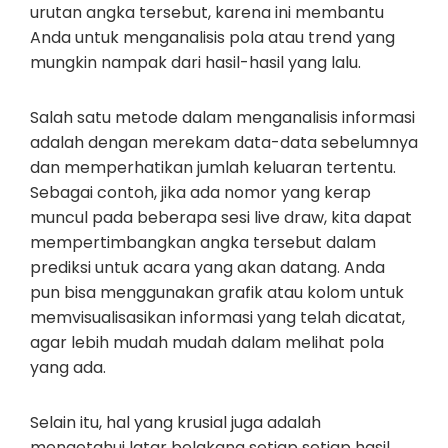
urutan angka tersebut, karena ini membantu
Anda untuk menganalisis pola atau trend yang
mungkin nampak dari hasil-hasil yang lalu.
Salah satu metode dalam menganalisis informasi
adalah dengan merekam data-data sebelumnya
dan memperhatikan jumlah keluaran tertentu.
Sebagai contoh, jika ada nomor yang kerap
muncul pada beberapa sesi live draw, kita dapat
mempertimbangkan angka tersebut dalam
prediksi untuk acara yang akan datang. Anda
pun bisa menggunakan grafik atau kolom untuk
memvisualisasikan informasi yang telah dicatat,
agar lebih mudah mudah dalam melihat pola
yang ada.
Selain itu, hal yang krusial juga adalah
mengetahui latar belakang setiap setiap hasil