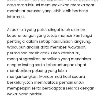
data masa lalu. Ini memungkinkan mereka agar
membuat putusan yang lebih lebih berbasis
informasi.
Aspek lain yang patut diingat ialah elemen
keberuntungan yang tetap memainkan fungsi
penting di dalam setiap hasil undian langsung.
Walaupun analisis data memberi wawasan,
permainan masih acak. Oleh karena itu,
mengintegrasikan penelitian yang mendalam
dengan insting serta keberuntungan dapat
memberikan peluang yang lebih
menguntungkan. Mencermati hasil secara
berkelanjutan memfasilitasi pemain untuk
mempelajari serta beradaptasi selaras dengan
waktu yang berlalu.