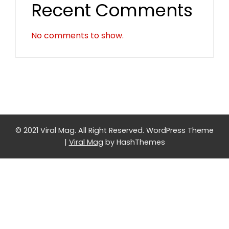
Recent Comments
No comments to show.
© 2021 Viral Mag. All Right Reserved.
WordPress Theme
|
Viral Mag
by HashThemes