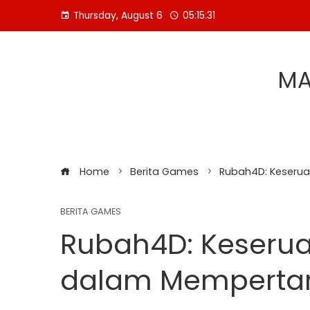
Skip
Thursday, August 6
05:15:32
to
content
MA
Home
Berita Games
Rubah4D: Keseru
BERITA GAMES
Rubah4D: Keseru
dalam Memperta