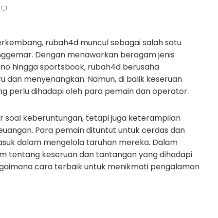
berkembang, rubah4d muncul sebagai salah satu
enggemar. Dengan menawarkan beragam jenis
ino hingga sportsbook, rubah4d berusaha
 dan menyenangkan. Namun, di balik keseruan
g perlu dihadapi oleh para pemain dan operator.
 soal keberuntungan, tetapi juga keterampilan
angan. Para pemain dituntut untuk cerdas dan
asuk dalam mengelola taruhan mereka. Dalam
dalam tentang keseruan dan tantangan yang dihadapi
gaimana cara terbaik untuk menikmati pengalaman