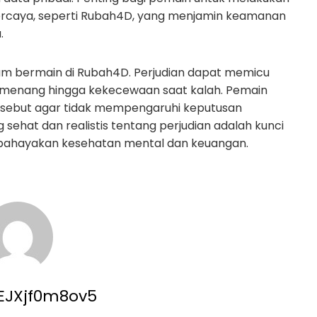
rpercaya, seperti Rubah4D, yang menjamin keamanan
.
am bermain di Rubah4D. Perjudian dapat memicu
t menang hingga kekecewaan saat kalah. Pemain
rsebut agar tidak mempengaruhi keputusan
sehat dan realistis tentang perjudian adalah kunci
bahayakan kesehatan mental dan keuangan.
8EJXjf0m8ov5