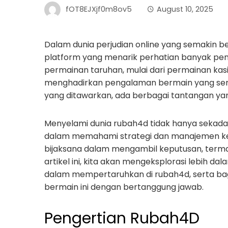
fOT8EJXjf0m8ov5
August 10, 2025
Dalam dunia perjudian online yang semakin 
platform yang menarik perhatian banyak p
permainan taruhan, mulai dari permainan kas
menghadirkan pengalaman bermain yang seru
yang ditawarkan, ada berbagai tantangan yan
Menyelami dunia rubah4d tidak hanya sekadar
dalam memahami strategi dan manajemen keu
bijaksana dalam mengambil keputusan, term
artikel ini, kita akan mengeksplorasi lebih 
dalam mempertaruhkan di rubah4d, serta ba
bermain ini dengan bertanggung jawab.
Pengertian Rubah4D