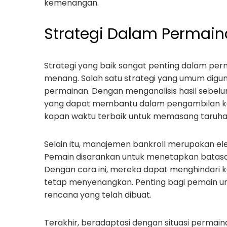
kemenangan.
Strategi Dalam Permai
Strategi yang baik sangat penting dalam pe
menang. Salah satu strategi yang umum dig
permainan. Dengan menganalisis hasil sebelu
yang dapat membantu dalam pengambilan ke
kapan waktu terbaik untuk memasang taruhan
Selain itu, manajemen bankroll merupakan el
Pemain disarankan untuk menetapkan batasan
Dengan cara ini, mereka dapat menghindari
tetap menyenangkan. Penting bagi pemain unt
rencana yang telah dibuat.
Terakhir, beradaptasi dengan situasi permaina