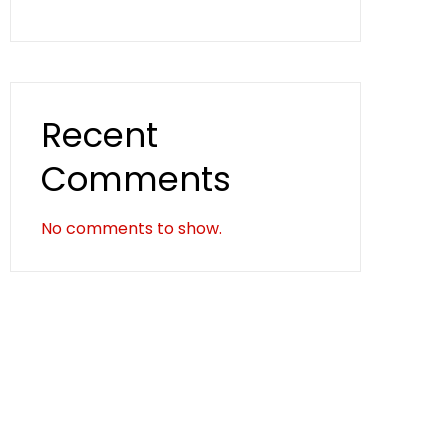
Recent
Comments
No comments to show.