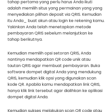
tahap pertama yang perlu harus Anda ikuti
adalah memilih situs yang permainan yang yang
menyediakan pilihan deposit via QRIS. Kemudian
itu Anda_ buat akun atau login ke rekening kamu.
Yakinkan Anda telah menetapkan metode
pembayaran QRIS sebelum melanjutkan ke
tahap berikutnya.
Kemudian memilih opsi setoran QRIS, Anda
nantinya mendapatkan QR code unik atau
tautan QRIS agar membuat pembayaran. Buka
software dompet digital Anda yang mendukung
QRIS, kemudian klik opsi yang digunakan scan
kode QR. Apabila kamu mendapatkan link QRIS,
hanya klik link tersebut agar dialihkan ke aplikasi
dompet digital Anda.
Kemudian sukses melakukan scan QR code atau