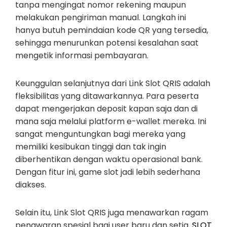
tanpa mengingat nomor rekening maupun
melakukan pengiriman manual. Langkah ini
hanya butuh pemindaian kode QR yang tersedia,
sehingga menurunkan potensi kesalahan saat
mengetik informasi pembayaran.
Keunggulan selanjutnya dari Link Slot QRIS adalah
fleksibilitas yang ditawarkannya. Para peserta
dapat mengerjakan deposit kapan saja dan di
mana saja melalui platform e-wallet mereka. Ini
sangat menguntungkan bagi mereka yang
memiliki kesibukan tinggi dan tak ingin
diberhentikan dengan waktu operasional bank.
Dengan fitur ini, game slot jadi lebih sederhana
diakses.
Selain itu, Link Slot QRIS juga menawarkan ragam
penawaran spesial bagi user baru dan setia.
SLOT