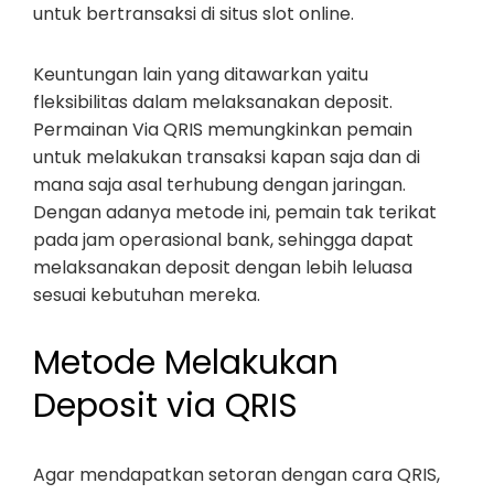
untuk bertransaksi di situs slot online.
Keuntungan lain yang ditawarkan yaitu
fleksibilitas dalam melaksanakan deposit.
Permainan Via QRIS memungkinkan pemain
untuk melakukan transaksi kapan saja dan di
mana saja asal terhubung dengan jaringan.
Dengan adanya metode ini, pemain tak terikat
pada jam operasional bank, sehingga dapat
melaksanakan deposit dengan lebih leluasa
sesuai kebutuhan mereka.
Metode Melakukan
Deposit via QRIS
Agar mendapatkan setoran dengan cara QRIS,