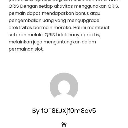
QRIS
Dengan setiap aktivitas menggunakan QRIS,
pemain dapat mendapatkan bonus atau
pengembalian uang yang mengupgrade
efektivitas bermain mereka. Hal ini membuat
setoran melalui QRIS tidak hanya praktis,
melainkan juga menguntungkan dalam
permainan slot.
By fOT8EJXjf0m8ov5