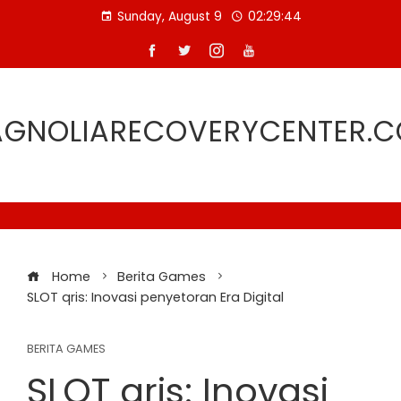
Skip
Sunday, August 9
02:29:44
to
content
GNOLIARECOVERYCENTER.
Home
Berita Games
SLOT qris: Inovasi penyetoran Era Digital
BERITA GAMES
SLOT qris: Inovasi