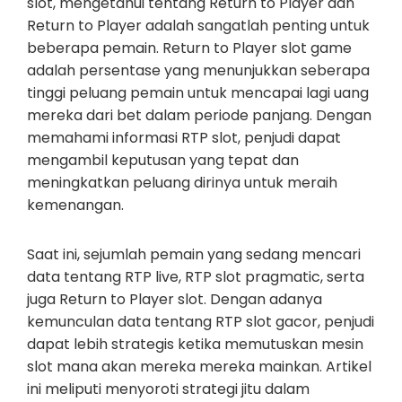
slot, mengetahui tentang Return to Player dan
Return to Player adalah sangatlah penting untuk
beberapa pemain. Return to Player slot game
adalah persentase yang menunjukkan seberapa
tinggi peluang pemain untuk mencapai lagi uang
mereka dari bet dalam periode panjang. Dengan
memahami informasi RTP slot, penjudi dapat
mengambil keputusan yang tepat dan
meningkatkan peluang dirinya untuk meraih
kemenangan.
Saat ini, sejumlah pemain yang sedang mencari
data tentang RTP live, RTP slot pragmatic, serta
juga Return to Player slot. Dengan adanya
kemunculan data tentang RTP slot gacor, penjudi
dapat lebih strategis ketika memutuskan mesin
slot mana akan mereka mereka mainkan. Artikel
ini meliputi menyoroti strategi jitu dalam