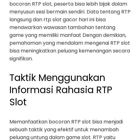
bocoran RTP slot, peserta bisa lebih bijak dalam
menyusun sesi bermain sendiri. Data tentang RTP
langsung dan rtp slot gacor hari ini bisa
menawarkan wawasan tambahan tentang
game yang memiliki manfaat Dengan demikian,
pemahaman yang mendalam mengenai RTP slot
bisa meningkatkan peluang kemenangan secara
signifikan.
Taktik Menggunakan
Informasi Rahasia RTP
Slot
Memanfaatkan bocoran RTP slot bisa menjadi
sebuah taktik yang efektif untuk menambah
peluang untung dalam game slot. RTP yaitu