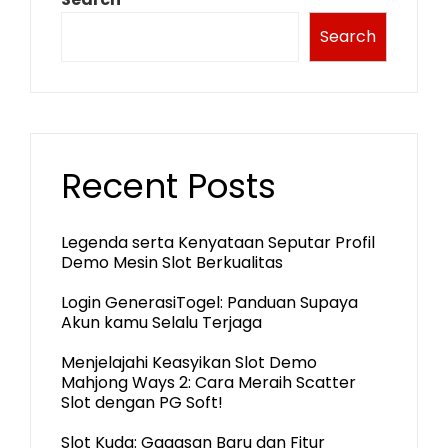
Search
Recent Posts
Legenda serta Kenyataan Seputar Profil
Demo Mesin Slot Berkualitas
Login GenerasiTogel: Panduan Supaya
Akun kamu Selalu Terjaga
Menjelajahi Keasyikan Slot Demo
Mahjong Ways 2: Cara Meraih Scatter
Slot dengan PG Soft!
Slot Kuda: Gagasan Baru dan Fitur