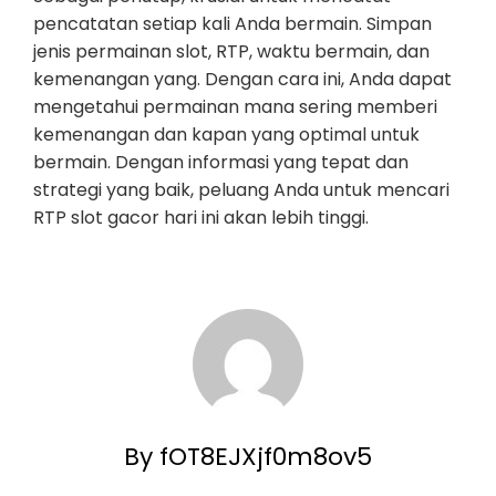
pencatatan setiap kali Anda bermain. Simpan
jenis permainan slot, RTP, waktu bermain, dan
kemenangan yang. Dengan cara ini, Anda dapat
mengetahui permainan mana sering memberi
kemenangan dan kapan yang optimal untuk
bermain. Dengan informasi yang tepat dan
strategi yang baik, peluang Anda untuk mencari
RTP slot gacor hari ini akan lebih tinggi.
By fOT8EJXjf0m8ov5