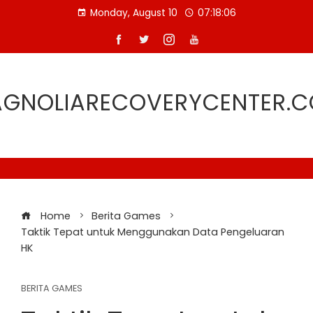
Skip
Monday, August 10
07:18:06
to
content
GNOLIARECOVERYCENTER.
Home
Berita Games
Taktik Tepat untuk Menggunakan Data Pengeluaran
HK
BERITA GAMES