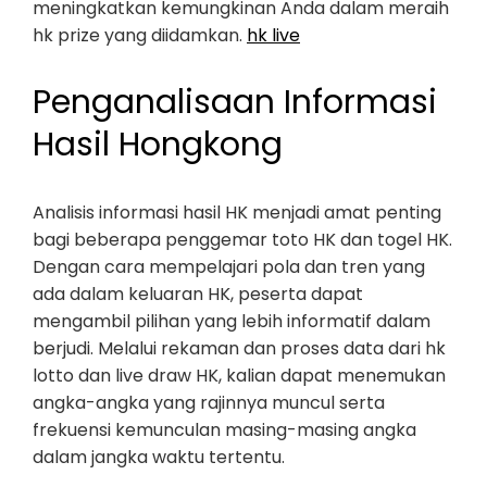
meningkatkan kemungkinan Anda dalam meraih
hk prize yang diidamkan.
hk live
Penganalisaan Informasi
Hasil Hongkong
Analisis informasi hasil HK menjadi amat penting
bagi beberapa penggemar toto HK dan togel HK.
Dengan cara mempelajari pola dan tren yang
ada dalam keluaran HK, peserta dapat
mengambil pilihan yang lebih informatif dalam
berjudi. Melalui rekaman dan proses data dari hk
lotto dan live draw HK, kalian dapat menemukan
angka-angka yang rajinnya muncul serta
frekuensi kemunculan masing-masing angka
dalam jangka waktu tertentu.