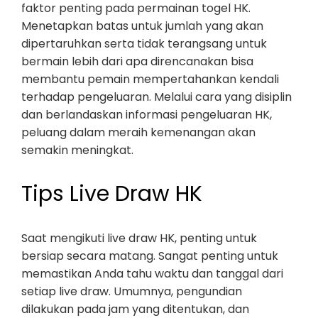
faktor penting pada permainan togel HK.
Menetapkan batas untuk jumlah yang akan
dipertaruhkan serta tidak terangsang untuk
bermain lebih dari apa direncanakan bisa
membantu pemain mempertahankan kendali
terhadap pengeluaran. Melalui cara yang disiplin
dan berlandaskan informasi pengeluaran HK,
peluang dalam meraih kemenangan akan
semakin meningkat.
Tips Live Draw HK
Saat mengikuti live draw HK, penting untuk
bersiap secara matang. Sangat penting untuk
memastikan Anda tahu waktu dan tanggal dari
setiap live draw. Umumnya, pengundian
dilakukan pada jam yang ditentukan, dan