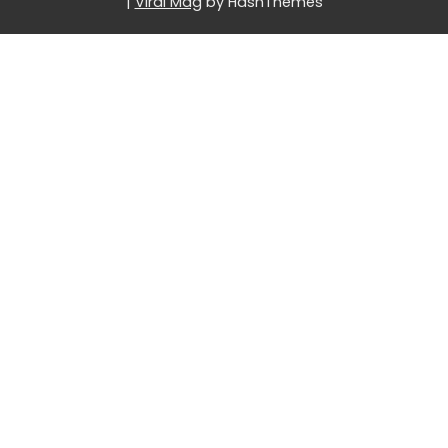
|
Viral Mag
by HashThemes