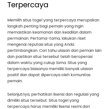
Terpercaya
Memilih situs togel yang terpercaya merupakan
langkah penting bagi pemain yang ingin
memastikan keamanan dan keadilan dalam
permainan. Pertama-tama, lakukan riset
mengenai reputasi situs yang Anda
pertimbangkan. Cari tahu ulasan dari pemain lain
dan pastikan situs tersebut telah beroperasi
dalam waktu yang cukup lama. Situs yang
terpercaya biasanya memiliki banyak ulasan
positif dan dapat dipercaya oleh komunitas
pemain.
Selanjutnya, perhatikan lisensi dan regulasi yang
dimiliki situs tersebut. Situs togel yang
terpercaya harus memiliki lisensi resmi dari