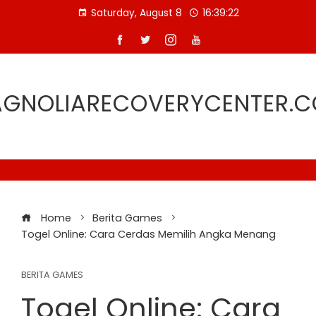
Skip
Saturday, August 8
16:39:23
to
content
GNOLIARECOVERYCENTER.
Home
Berita Games
Togel Online: Cara Cerdas Memilih Angka Menang
BERITA GAMES
Togel Online: Cara