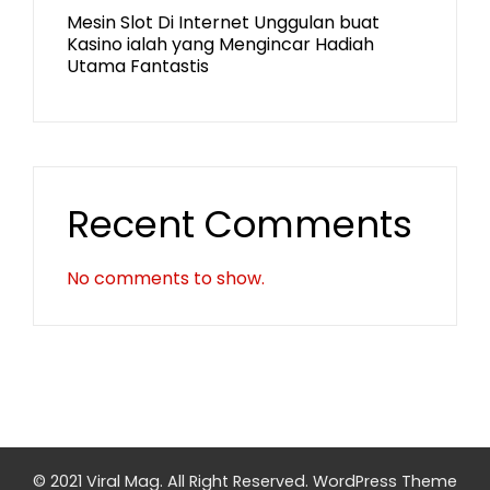
Mesin Slot Di Internet Unggulan buat
Kasino ialah yang Mengincar Hadiah
Utama Fantastis
Recent Comments
No comments to show.
© 2021 Viral Mag. All Right Reserved.
WordPress Theme