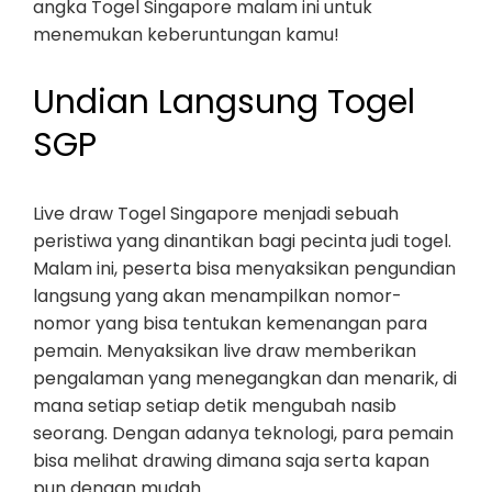
angka Togel Singapore malam ini untuk
menemukan keberuntungan kamu!
Undian Langsung Togel
SGP
Live draw Togel Singapore menjadi sebuah
peristiwa yang dinantikan bagi pecinta judi togel.
Malam ini, peserta bisa menyaksikan pengundian
langsung yang akan menampilkan nomor-
nomor yang bisa tentukan kemenangan para
pemain. Menyaksikan live draw memberikan
pengalaman yang menegangkan dan menarik, di
mana setiap setiap detik mengubah nasib
seorang. Dengan adanya teknologi, para pemain
bisa melihat drawing dimana saja serta kapan
pun dengan mudah.