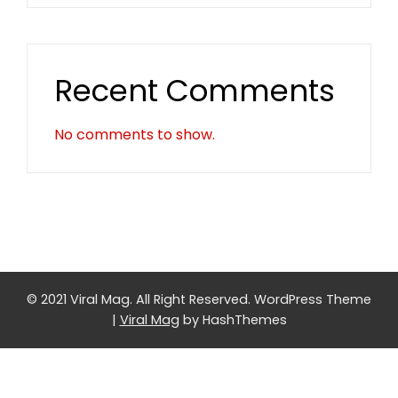
Recent Comments
No comments to show.
© 2021 Viral Mag. All Right Reserved.
WordPress Theme
|
Viral Mag
by HashThemes