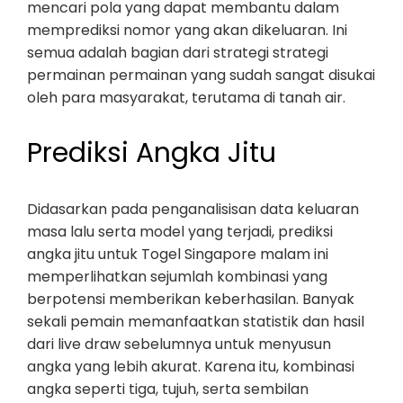
mencari pola yang dapat membantu dalam
memprediksi nomor yang akan dikeluaran. Ini
semua adalah bagian dari strategi strategi
permainan permainan yang sudah sangat disukai
oleh para masyarakat, terutama di tanah air.
Prediksi Angka Jitu
Didasarkan pada penganalisisan data keluaran
masa lalu serta model yang terjadi, prediksi
angka jitu untuk Togel Singapore malam ini
memperlihatkan sejumlah kombinasi yang
berpotensi memberikan keberhasilan. Banyak
sekali pemain memanfaatkan statistik dan hasil
dari live draw sebelumnya untuk menyusun
angka yang lebih akurat. Karena itu, kombinasi
angka seperti tiga, tujuh, serta sembilan