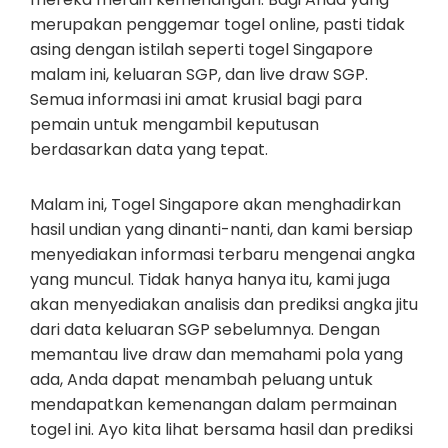
merupakan penggemar togel online, pasti tidak
asing dengan istilah seperti togel Singapore
malam ini, keluaran SGP, dan live draw SGP.
Semua informasi ini amat krusial bagi para
pemain untuk mengambil keputusan
berdasarkan data yang tepat.
Malam ini, Togel Singapore akan menghadirkan
hasil undian yang dinanti-nanti, dan kami bersiap
menyediakan informasi terbaru mengenai angka
yang muncul. Tidak hanya hanya itu, kami juga
akan menyediakan analisis dan prediksi angka jitu
dari data keluaran SGP sebelumnya. Dengan
memantau live draw dan memahami pola yang
ada, Anda dapat menambah peluang untuk
mendapatkan kemenangan dalam permainan
togel ini. Ayo kita lihat bersama hasil dan prediksi