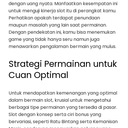
dengan uang nyata. Manfaatkan kesempatan ini
untuk menguji kinerja slot itu di perangkat kamu.
Perhatikan apakah terdapat penundaan
maupun masalah yang lain saat permainan.
Dengan pendekatan ini, kamu bisa menemukan
game yang tidak hanya seru namun juga
menawarkan pengalaman bermain yang mulus.
Strategi Permainan untuk
Cuan Optimal
Untuk mendapatkan kemenangan yang optimal
dalam bermain slot, krusial untuk mengetahui
berbagai tipe permainan yang tersedia di pasar.
Slot dengan konsep serta ciri bonus yang
bervariasi, seperti Ratu Bintang serta Kemanisan