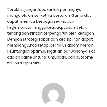
Terakhir, jangan lupakanlah pentingnya
mengelola emosi ketika bertaruh. Game slot
dapat memicu berbagai reaksi, dari
kegembiraan hingga ketidakpuasan. Selalu
tenang dan hindari terpengaruh oleh kerugian.
Dengan strategi sabar dan kedisiplinan dapat
menolong Anda tetap berfokus dalam meraih
keuntungan optimal. Ingatlah bahwasanya slot
adalah game untung-untungan, dan outcome
tak bisa diprediksi.