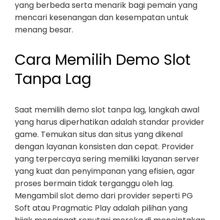
yang berbeda serta menarik bagi pemain yang
mencari kesenangan dan kesempatan untuk
menang besar.
Cara Memilih Demo Slot
Tanpa Lag
Saat memilih demo slot tanpa lag, langkah awal
yang harus diperhatikan adalah standar provider
game. Temukan situs dan situs yang dikenal
dengan layanan konsisten dan cepat. Provider
yang terpercaya sering memiliki layanan server
yang kuat dan penyimpanan yang efisien, agar
proses bermain tidak terganggu oleh lag.
Mengambil slot demo dari provider seperti PG
Soft atau Pragmatic Play adalah pilihan yang