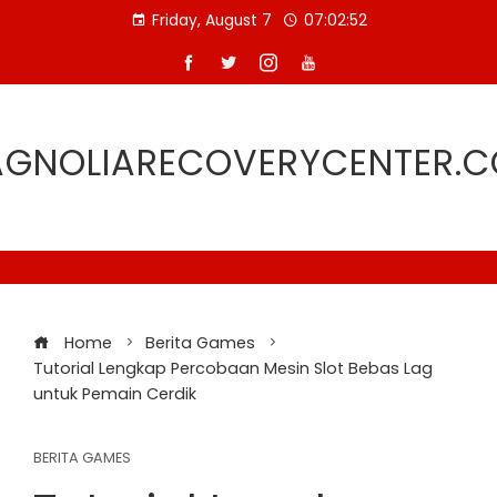
Skip
Friday, August 7
07:02:52
to
content
GNOLIARECOVERYCENTER.
Home
Berita Games
Tutorial Lengkap Percobaan Mesin Slot Bebas Lag
untuk Pemain Cerdik
BERITA GAMES