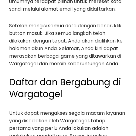
umumnya terdapat pilihan untuk mereset kata
sandi melalui alamat email yang didaftarkan.
Setelah mengisi semua data dengan benar, klik
button masuk. Jika semua langkah telah
dilakukan dengan tepat, Anda akan dialihkan ke
halaman akun Anda. Selamat, Anda kini dapat
merasakan berbagai game yang ditawarkan di
Wargatogel dan meraih keberuntungan Anda.
Daftar dan Bergabung di
Wargatogel
Untuk dapat mengakses segala macam layanan
yang disediakan oleh Wargatogel, tahap
pertama yang perlu Anda lakukan adalah
melakukan pendaftaran. Proses ini cukup