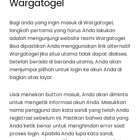
Wargatogel
Bagi anda yang ingin masuk di Wargatogel,
langkah pertama yang harus Anda lakukan
adalah mengunjungi website resmi Wargatogel.
Bisa dipastikan Anda menggunakan link alternatif
Wargatogel jika situs utama tidak dapat diakses.
Setelah berada di beranda utama, Anda akan
menjumpai pilihan untuk login ke akun Anda di
bagian atas layar.
Usai menekan button masuk, Anda akan diminta
untuk mengetik informasi akun Anda. Masukkan
nama pengguna dan kata sandi yang telah Anda
registrasi sebelum ini. Pastikan bahwa data yang
Anda ketik benar untuk menghindari error saat
proses login. Apabila Anda lupa kata sandi,