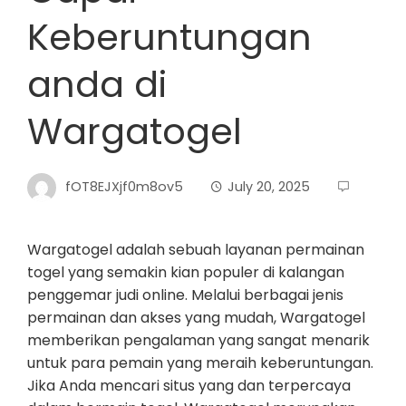
Keberuntungan
anda di
Wargatogel
fOT8EJXjf0m8ov5
July 20, 2025
Wargatogel adalah sebuah layanan permainan
togel yang semakin kian populer di kalangan
penggemar judi online. Melalui berbagai jenis
permainan dan akses yang mudah, Wargatogel
memberikan pengalaman yang sangat menarik
untuk para pemain yang meraih keberuntungan.
Jika Anda mencari situs yang dan terpercaya