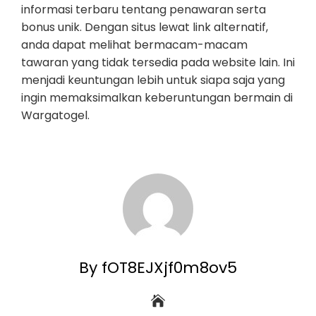
informasi terbaru tentang penawaran serta
bonus unik. Dengan situs lewat link alternatif,
anda dapat melihat bermacam-macam
tawaran yang tidak tersedia pada website lain. Ini
menjadi keuntungan lebih untuk siapa saja yang
ingin memaksimalkan keberuntungan bermain di
Wargatogel.
By fOT8EJXjf0m8ov5