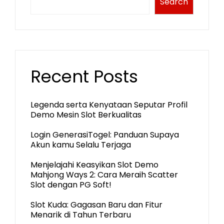
Search
Recent Posts
Legenda serta Kenyataan Seputar Profil
Demo Mesin Slot Berkualitas
Login GenerasiTogel: Panduan Supaya
Akun kamu Selalu Terjaga
Menjelajahi Keasyikan Slot Demo
Mahjong Ways 2: Cara Meraih Scatter
Slot dengan PG Soft!
Slot Kuda: Gagasan Baru dan Fitur
Menarik di Tahun Terbaru