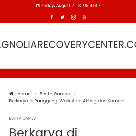
Skip
Friday, August 7
09:41:48
to
content
GNOLIARECOVERYCENTER.
Home
Berita Games
Berkarya di Panggung: Workshop Akting dan Komedi
BERITA GAMES
Berkarya di