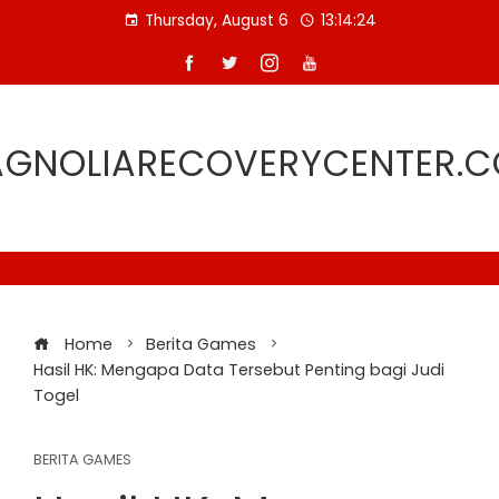
Skip
Thursday, August 6
13:14:25
to
content
GNOLIARECOVERYCENTER.
Home
Berita Games
Hasil HK: Mengapa Data Tersebut Penting bagi Judi
Togel
BERITA GAMES