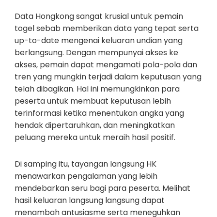
Data Hongkong sangat krusial untuk pemain
togel sebab memberikan data yang tepat serta
up-to-date mengenai keluaran undian yang
berlangsung. Dengan mempunyai akses ke
akses, pemain dapat mengamati pola-pola dan
tren yang mungkin terjadi dalam keputusan yang
telah dibagikan. Hal ini memungkinkan para
peserta untuk membuat keputusan lebih
terinformasi ketika menentukan angka yang
hendak dipertaruhkan, dan meningkatkan
peluang mereka untuk meraih hasil positif.
Di samping itu, tayangan langsung HK
menawarkan pengalaman yang lebih
mendebarkan seru bagi para peserta. Melihat
hasil keluaran langsung langsung dapat
menambah antusiasme serta meneguhkan