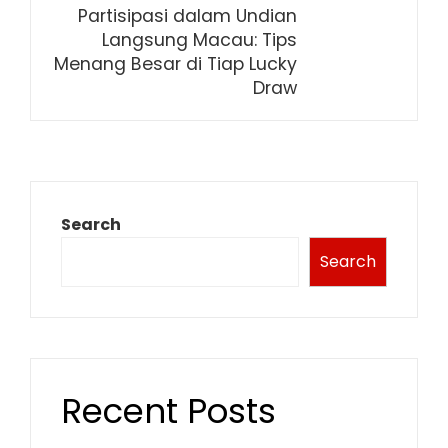
Partisipasi dalam Undian
Langsung Macau: Tips
Menang Besar di Tiap Lucky
Draw
Search
Search
Recent Posts