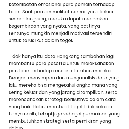
keterlibatan emosional para pemain terhadap
togel. Saat pemain melihat nomor yang keluar
secara langsung, mereka dapat merasakan
kegembiraan yang nyata, yang pastinya
tentunya mungkin menjadi motivasi tersendiri
untuk terus ikut dalam togel.
Tidak hanya itu, data Hongkong tambahan lagi
membantu para peserta untuk melaksanakan
penilaian terhadap rencana taruhan mereka.
Dengan menyimpan dan menganalisis data yang
lalu, mereka bisa mengetahui angka mana yang
sering keluar dan yang jarang ditampilkan, serta
merencanakan strategi berikutnya dalam cara
yang baik. Hal ini membuat togel tidak sekadar
hanya nasib, tetapi juga sebagai permainan yang
membutuhkan strategi serta pemikiran yang
dalam.