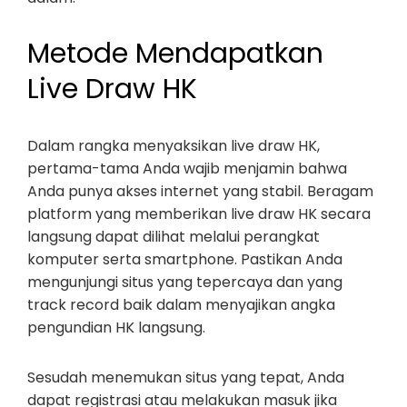
Metode Mendapatkan
Live Draw HK
Dalam rangka menyaksikan live draw HK,
pertama-tama Anda wajib menjamin bahwa
Anda punya akses internet yang stabil. Beragam
platform yang memberikan live draw HK secara
langsung dapat dilihat melalui perangkat
komputer serta smartphone. Pastikan Anda
mengunjungi situs yang tepercaya dan yang
track record baik dalam menyajikan angka
pengundian HK langsung.
Sesudah menemukan situs yang tepat, Anda
dapat registrasi atau melakukan masuk jika