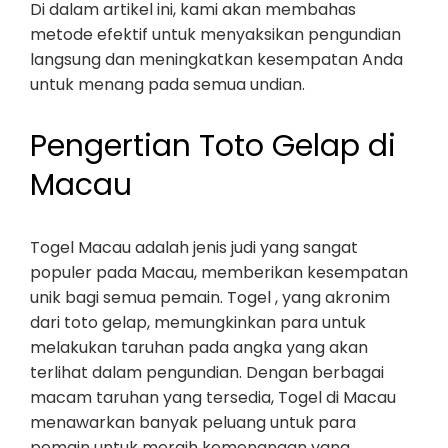
Di dalam artikel ini, kami akan membahas
metode efektif untuk menyaksikan pengundian
langsung dan meningkatkan kesempatan Anda
untuk menang pada semua undian.
Pengertian Toto Gelap di
Macau
Togel Macau adalah jenis judi yang sangat
populer pada Macau, memberikan kesempatan
unik bagi semua pemain. Togel , yang akronim
dari toto gelap, memungkinkan para untuk
melakukan taruhan pada angka yang akan
terlihat dalam pengundian. Dengan berbagai
macam taruhan yang tersedia, Togel di Macau
menawarkan banyak peluang untuk para
pemain untuk meraih kemenangan yang