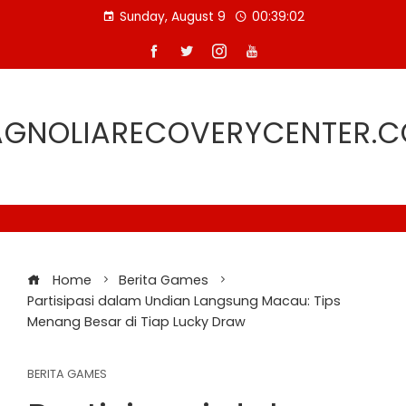
Skip
Sunday, August 9
00:39:02
to
content
GNOLIARECOVERYCENTER.
Home
Berita Games
Partisipasi dalam Undian Langsung Macau: Tips
Menang Besar di Tiap Lucky Draw
BERITA GAMES