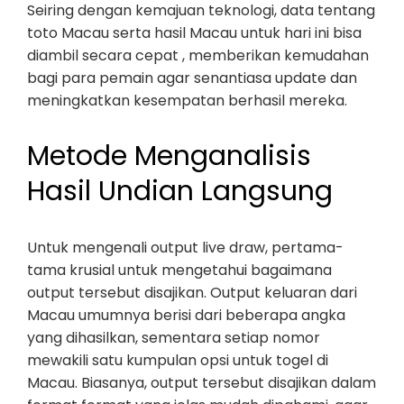
Seiring dengan kemajuan teknologi, data tentang
toto Macau serta hasil Macau untuk hari ini bisa
diambil secara cepat , memberikan kemudahan
bagi para pemain agar senantiasa update dan
meningkatkan kesempatan berhasil mereka.
Metode Menganalisis
Hasil Undian Langsung
Untuk mengenali output live draw, pertama-
tama krusial untuk mengetahui bagaimana
output tersebut disajikan. Output keluaran dari
Macau umumnya berisi dari beberapa angka
yang dihasilkan, sementara setiap nomor
mewakili satu kumpulan opsi untuk togel di
Macau. Biasanya, output tersebut disajikan dalam