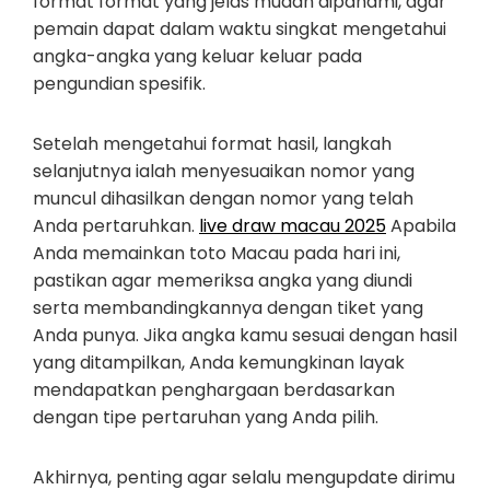
format format yang jelas mudah dipahami, agar
pemain dapat dalam waktu singkat mengetahui
angka-angka yang keluar keluar pada
pengundian spesifik.
Setelah mengetahui format hasil, langkah
selanjutnya ialah menyesuaikan nomor yang
muncul dihasilkan dengan nomor yang telah
Anda pertaruhkan.
live draw macau 2025
Apabila
Anda memainkan toto Macau pada hari ini,
pastikan agar memeriksa angka yang diundi
serta membandingkannya dengan tiket yang
Anda punya. Jika angka kamu sesuai dengan hasil
yang ditampilkan, Anda kemungkinan layak
mendapatkan penghargaan berdasarkan
dengan tipe pertaruhan yang Anda pilih.
Akhirnya, penting agar selalu mengupdate dirimu