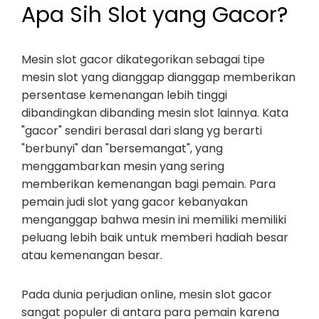
Apa Sih Slot yang Gacor?
Mesin slot gacor dikategorikan sebagai tipe
mesin slot yang dianggap dianggap memberikan
persentase kemenangan lebih tinggi
dibandingkan dibanding mesin slot lainnya. Kata
"gacor" sendiri berasal dari slang yg berarti
"berbunyi" dan "bersemangat", yang
menggambarkan mesin yang sering
memberikan kemenangan bagi pemain. Para
pemain judi slot yang gacor kebanyakan
menganggap bahwa mesin ini memiliki memiliki
peluang lebih baik untuk memberi hadiah besar
atau kemenangan besar.
Pada dunia perjudian online, mesin slot gacor
sangat populer di antara para pemain karena