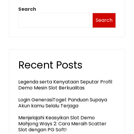
Search
Search
Recent Posts
Legenda serta Kenyataan Seputar Profil
Demo Mesin Slot Berkualitas
Login GenerasiTogel: Panduan Supaya
Akun kamu Selalu Terjaga
Menjelajahi Keasyikan Slot Demo
Mahjong Ways 2: Cara Meraih Scatter
Slot dengan PG Soft!