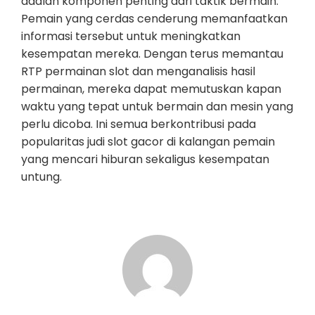
adalah komponen penting dari taktik bermain.
Pemain yang cerdas cenderung memanfaatkan
informasi tersebut untuk meningkatkan
kesempatan mereka. Dengan terus memantau
RTP permainan slot dan menganalisis hasil
permainan, mereka dapat memutuskan kapan
waktu yang tepat untuk bermain dan mesin yang
perlu dicoba. Ini semua berkontribusi pada
popularitas judi slot gacor di kalangan pemain
yang mencari hiburan sekaligus kesempatan
untung.