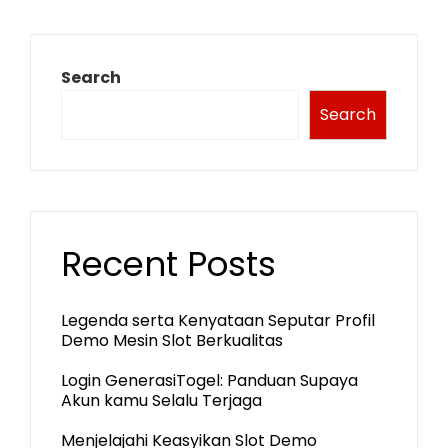
Search
Search
Recent Posts
Legenda serta Kenyataan Seputar Profil
Demo Mesin Slot Berkualitas
Login GenerasiTogel: Panduan Supaya
Akun kamu Selalu Terjaga
Menjelajahi Keasyikan Slot Demo