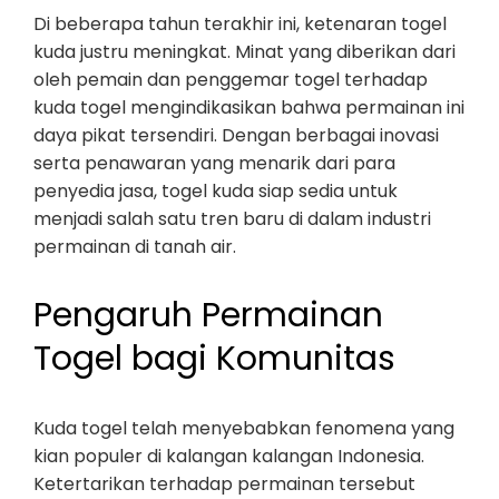
Di beberapa tahun terakhir ini, ketenaran togel
kuda justru meningkat. Minat yang diberikan dari
oleh pemain dan penggemar togel terhadap
kuda togel mengindikasikan bahwa permainan ini
daya pikat tersendiri. Dengan berbagai inovasi
serta penawaran yang menarik dari para
penyedia jasa, togel kuda siap sedia untuk
menjadi salah satu tren baru di dalam industri
permainan di tanah air.
Pengaruh Permainan
Togel bagi Komunitas
Kuda togel telah menyebabkan fenomena yang
kian populer di kalangan kalangan Indonesia.
Ketertarikan terhadap permainan tersebut