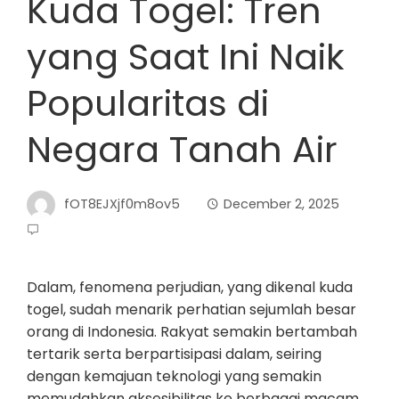
Kuda Togel: Tren
yang Saat Ini Naik
Popularitas di
Negara Tanah Air
fOT8EJXjf0m8ov5
December 2, 2025
Dalam, fenomena perjudian, yang dikenal kuda
togel, sudah menarik perhatian sejumlah besar
orang di Indonesia. Rakyat semakin bertambah
tertarik serta berpartisipasi dalam, seiring
dengan kemajuan teknologi yang semakin
memudahkan aksesibilitas ke berbagai macam