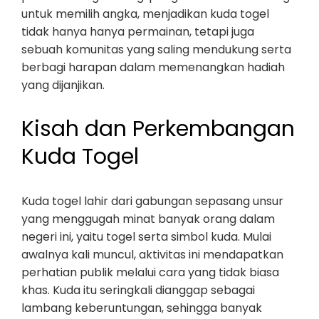
untuk memilih angka, menjadikan kuda togel
tidak hanya hanya permainan, tetapi juga
sebuah komunitas yang saling mendukung serta
berbagi harapan dalam memenangkan hadiah
yang dijanjikan.
Kisah dan Perkembangan
Kuda Togel
Kuda togel lahir dari gabungan sepasang unsur
yang menggugah minat banyak orang dalam
negeri ini, yaitu togel serta simbol kuda. Mulai
awalnya kali muncul, aktivitas ini mendapatkan
perhatian publik melalui cara yang tidak biasa
khas. Kuda itu seringkali dianggap sebagai
lambang keberuntungan, sehingga banyak