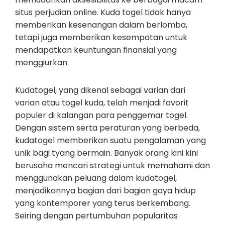
situs perjudian online. Kuda togel tidak hanya
memberikan kesenangan dalam berlomba,
tetapi juga memberikan kesempatan untuk
mendapatkan keuntungan finansial yang
menggiurkan.
Kudatogel, yang dikenal sebagai varian dari
varian atau togel kuda, telah menjadi favorit
populer di kalangan para penggemar togel.
Dengan sistem serta peraturan yang berbeda,
kudatogel memberikan suatu pengalaman yang
unik bagi tyang bermain. Banyak orang kini kini
berusaha mencari strategi untuk memahami dan
menggunakan peluang dalam kudatogel,
menjadikannya bagian dari bagian gaya hidup
yang kontemporer yang terus berkembang.
Seiring dengan pertumbuhan popularitas