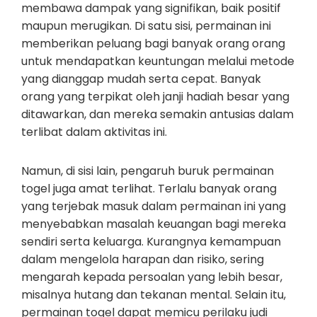
membawa dampak yang signifikan, baik positif
maupun merugikan. Di satu sisi, permainan ini
memberikan peluang bagi banyak orang orang
untuk mendapatkan keuntungan melalui metode
yang dianggap mudah serta cepat. Banyak
orang yang terpikat oleh janji hadiah besar yang
ditawarkan, dan mereka semakin antusias dalam
terlibat dalam aktivitas ini.
Namun, di sisi lain, pengaruh buruk permainan
togel juga amat terlihat. Terlalu banyak orang
yang terjebak masuk dalam permainan ini yang
menyebabkan masalah keuangan bagi mereka
sendiri serta keluarga. Kurangnya kemampuan
dalam mengelola harapan dan risiko, sering
mengarah kepada persoalan yang lebih besar,
misalnya hutang dan tekanan mental. Selain itu,
permainan togel dapat memicu perilaku judi