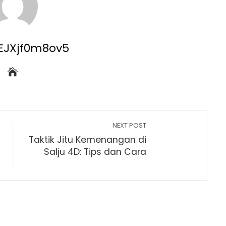
8EJXjf0m8ov5
NEXT POST
t
Taktik Jitu Kemenangan di
Salju 4D: Tips dan Cara