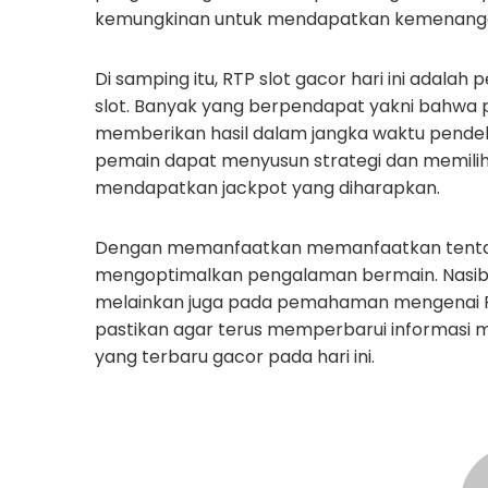
kemungkinan untuk mendapatkan kemenanga
Di samping itu, RTP slot gacor hari ini adal
slot. Banyak yang berpendapat yakni bahwa p
memberikan hasil dalam jangka waktu pendek. D
pemain dapat menyusun strategi dan memilih
mendapatkan jackpot yang diharapkan.
Dengan memanfaatkan memanfaatkan tentang
mengoptimalkan pengalaman bermain. Nasib d
melainkan juga pada pemahaman mengenai Retu
pastikan agar terus memperbarui informasi m
yang terbaru gacor pada hari ini.