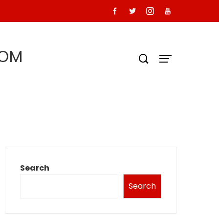
COM
Search
Search