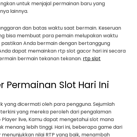
ngkan untuk menjajal permainan baru yang
ya lainnya.
 anggaran dan batas waktu saat bermain. Keseruan
ng bisa membuat para pemain melupakan waktu
n pastikan Anda bermain dengan bertanggung
da dapat memainkan rtp slot gacor hari ini secara
bermain bermain tekanan tekanan.
rtp slot
 Permainan Slot Hari Ini
aik yang dicermati oleh para pengguna. Sejumlah
 terkini yang mereka peroleh dari pengalaman
 Player live, Kamu dapat mengetahui slot mana
enang lebih tinggi. Hari ini, beberapa game dari
 menunjukkan nilai RTP yang baik, menambah