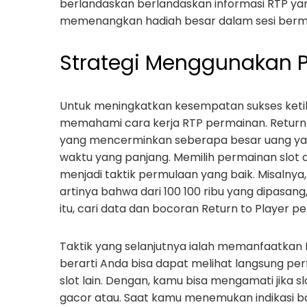
berlandaskan berlandaskan informasi RTP y
memenangkan hadiah besar dalam sesi bermain 
Strategi Menggunakan 
Untuk meningkatkan kesempatan sukses keti
memahami cara kerja RTP permainan. Return t
yang mencerminkan seberapa besar uang ya
waktu yang panjang. Memilih permainan slot de
menjadi taktik permulaan yang baik. Misalnya
artinya bahwa dari 100 100 ribu yang dipasang
itu, cari data dan bocoran Return to Player
Taktik yang selanjutnya ialah memanfaatkan Retu
berarti Anda bisa dapat melihat langsung p
slot lain. Dengan, kamu bisa mengamati jika 
gacor atau. Saat kamu menemukan indikasi bai