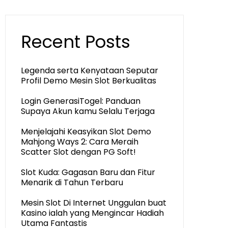
Recent Posts
Legenda serta Kenyataan Seputar
Profil Demo Mesin Slot Berkualitas
Login GenerasiTogel: Panduan
Supaya Akun kamu Selalu Terjaga
Menjelajahi Keasyikan Slot Demo
Mahjong Ways 2: Cara Meraih
Scatter Slot dengan PG Soft!
Slot Kuda: Gagasan Baru dan Fitur
Menarik di Tahun Terbaru
Mesin Slot Di Internet Unggulan buat
Kasino ialah yang Mengincar Hadiah
Utama Fantastis