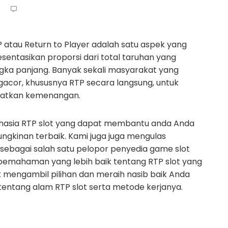
P atau Return to Player adalah satu aspek yang
sentasikan proporsi dari total taruhan yang
gka panjang. Banyak sekali masyarakat yang
gacor, khususnya RTP secara langsung, untuk
atkan kemenangan.
 rahasia RTP slot yang dapat membantu anda Anda
gkinan terbaik. Kami juga juga mengulas
sebagai salah satu pelopor penyedia game slot
emahaman yang lebih baik tentang RTP slot yang
uk mengambil pilihan dan meraih nasib baik Anda
 tentang alam RTP slot serta metode kerjanya.