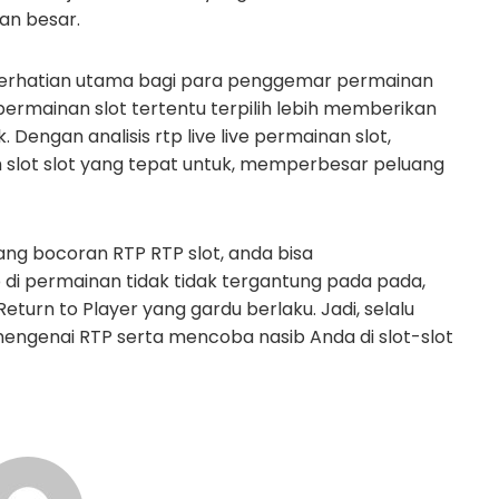
n besar.
ah perhatian utama bagi para penggemar permainan
ermainan slot tertentu terpilih lebih memberikan
engan analisis rtp live live permainan slot,
 slot slot yang tepat untuk, memperbesar peluang
 bocoran RTP RTP slot, anda bisa
i permainan tidak tidak tergantung pada pada,
rn to Player yang gardu berlaku. Jadi, selalu
engenai RTP serta mencoba nasib Anda di slot-slot