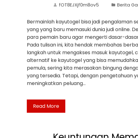
fOT8EJXjf0m8ov5
Berita G
Bermainlah kayutogel bisa jadi pengalaman 
yang yang baru memasuki dunia judi online. D
para pemain baru agar mengerti dasar-dasar
Pada tulisan ini, kita hendak membahas berba
langkah untuk mengakses masuk kayutogel, car
alternatif ke kayutogel yang bisa memudahka
pemula, sering kita merasakan bingung deng
yang tersedia. Tetapi, dengan pengetahuan ya
meningkatkan peluang…
Read More
Keuntungan Mema