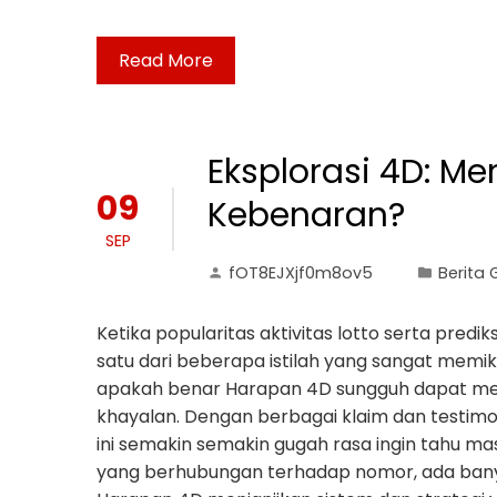
Read More
Eksplorasi 4D: M
09
Kebenaran?
SEP
fOT8EJXjf0m8ov5
Berita
Ketika popularitas aktivitas lotto serta pred
satu dari beberapa istilah yang sangat memi
apakah benar Harapan 4D sungguh dapat memb
khayalan. Dengan berbagai klaim dan testimo
ini semakin semakin gugah rasa ingin tahu m
yang berhubungan terhadap nomor, ada bany