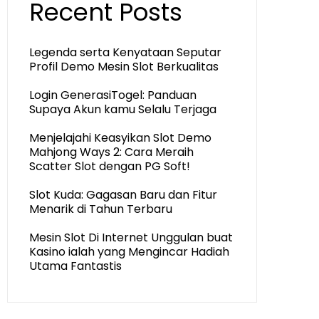
Recent Posts
Legenda serta Kenyataan Seputar
Profil Demo Mesin Slot Berkualitas
Login GenerasiTogel: Panduan
Supaya Akun kamu Selalu Terjaga
Menjelajahi Keasyikan Slot Demo
Mahjong Ways 2: Cara Meraih
Scatter Slot dengan PG Soft!
Slot Kuda: Gagasan Baru dan Fitur
Menarik di Tahun Terbaru
Mesin Slot Di Internet Unggulan buat
Kasino ialah yang Mengincar Hadiah
Utama Fantastis