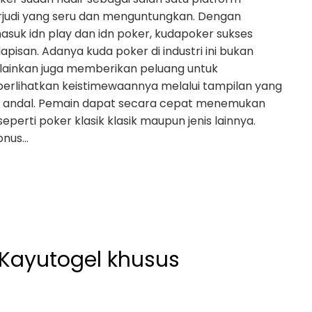
udi yang seru dan menguntungkan. Dengan
suk idn play dan idn poker, kudapoker sukses
isan. Adanya kuda poker di industri ini bukan
ainkan juga memberikan peluang untuk
lihatkan keistimewaannya melalui tampilan yang
 andal. Pemain dapat secara cepat menemukan
perti poker klasik klasik maupun jenis lainnya.
onus…
 Kayutogel khusus