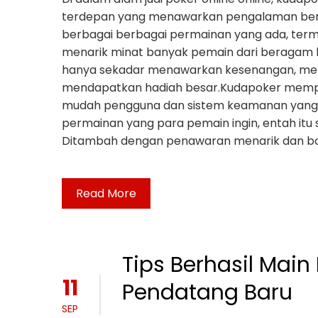
terdepan yang menawarkan pengalaman berj
berbagai berbagai permainan yang ada, terma
menarik minat banyak pemain dari beragam lap
hanya sekadar menawarkan kesenangan, mel
mendapatkan hadiah besar.Kudapoker memper
mudah pengguna dan sistem keamanan yang
permainan yang para pemain ingin, entah itu se
Ditambah dengan penawaran menarik dan b
Read More
Tips Berhasil Main
11
Pendatang Baru
SEP